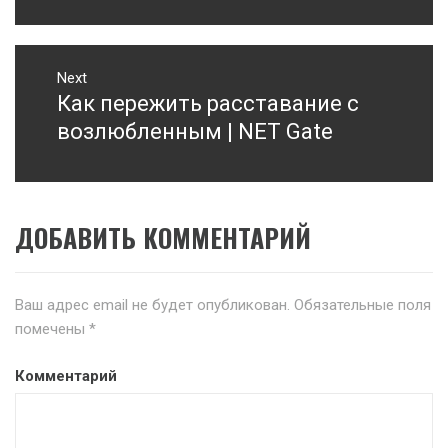
Next
Как пережить расставание с
Next
post:
возлюбленным | NET Gate
ДОБАВИТЬ КОММЕНТАРИЙ
Ваш адрес email не будет опубликован.
Обязательные поля
помечены
*
Комментарий