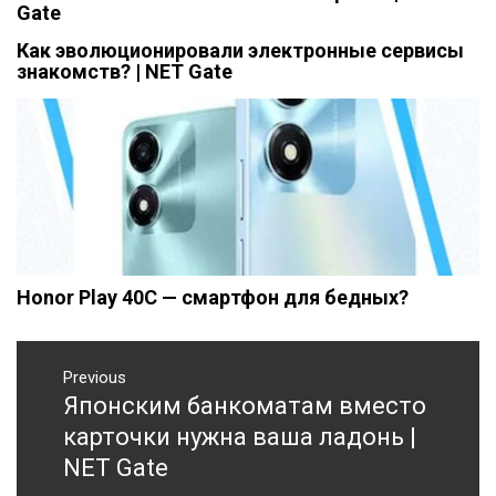
Gate
Как эволюционировали электронные сервисы
знакомств? | NET Gate
Honor Play 40C — смартфон для бедных?
Навигация
Previous
по
Японским банкоматам вместо
Previous
записям
post:
карточки нужна ваша ладонь |
NET Gate