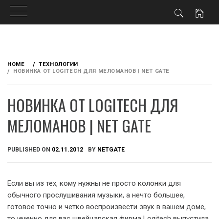
Skip
to
HOME
ТЕХНОЛОГИИ
content
НОВИНКА ОТ LOGITECH ДЛЯ МЕЛОМАНОВ | NET GATE
НОВИНКА ОТ LOGITECH ДЛЯ
МЕЛОМАНОВ | NET GATE
PUBLISHED ON
02.11.2012
BY
NETGATE
Если вы из тех, кому нужны не просто колонки для
обычного прослушивания музыки, а нечто большее,
гот
овое точно и четко воcпроизвести звук в вашем доме,
то именно для вас швейцарская фирма Logitech выпустила