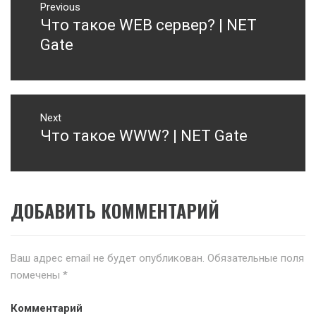
Навигация
Previous
по
Что такое WEB сервер? | NET
Previous
записям
post:
Gate
Next
Что такое WWW? | NET Gate
Next
post:
ДОБАВИТЬ КОММЕНТАРИЙ
Ваш адрес email не будет опубликован.
Обязательные поля
помечены
*
Комментарий