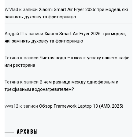
W.Vlad
к записи
Xiaomi Smart Air Fryer 2026: три моделі, які
замінять духовку та фритюрницю
Андрій П
к записи
Xiaomi Smart Air Fryer 2026: три моделі,
які замінять духовку та фритюрницю
Тетяна
к записи
Чистая вода – ключ к успеху вашего кафе
или ресторана
Тетяна
к записи
В чем разница между однофазным и
трехфазным водонагревателем?
vvvs12
к записи
Обзор Framework Laptop 13 (AMD, 2025)
АРХИВЫ