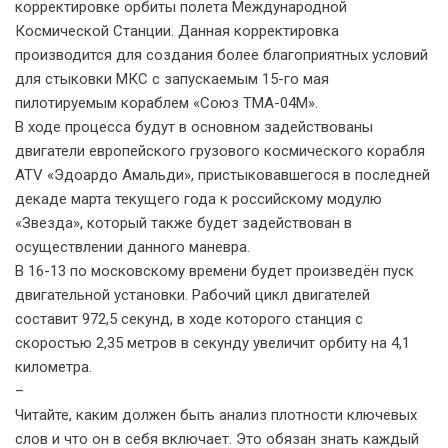
корректировке орбиты полета Международной
Космической Станц
ии. Данная корректировка
производится для создания более благоприятных условий
для стыковки МКС с запускаемым 15-го мая
пилотируемым кораблем «Союз ТМА-04М».
В ходе процесса будут в основном задействованы
двигатели европейского грузового космического корабля
ATV «Эдоардо Амальди», пристыковавшегося в последней
декаде марта текущего года к российскому модулю
«Звезда», который также будет задействован в
осуществлении данного маневра.
В 16-13 по московскому времени будет произведён пуск
двигательной установки. Рабочий цикл двигателей
составит 972,5 секунд, в ходе которого станция с
скоростью 2,35 метров в секунду увеличит орбиту на 4,1
километра.
–
Читайте, каким должен быть анализ плотности ключевых
слов и что он в себя включает. Это обязан знать каждый