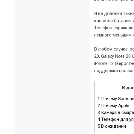
Я не доволен таки
касается батареи, 
Телефон заряжался
немного меньшим ч
В любом случае, п
20, Galaxy Note 20
iPhone 12 (вероятн
поддержки профиле
В дан
1
Почему Samsu
2
Почему Apple
3
Камера в смар
4
Телефон для уп
5
В ожидании