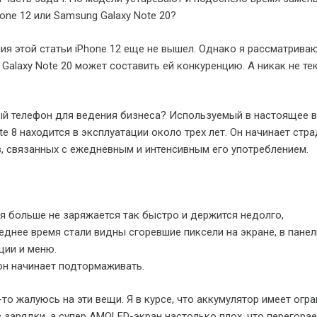
one 12 или Samsung Galaxy Note 20?
ия этой статьи iPhone 12 еще не вышел. Однако я рассматрива
 Galaxy Note 20 может составить ей конкуренцию. А никак не те
ый телефон для ведения бизнеса? Используемый в настоящее 
e 8 находится в эксплуатации около трех лет. Он начинает стра
, связанных с ежедневным и интенсивным его употреблением.
я больше не заряжается так быстро и держится недолго,
еднее время стали видны сгоревшие пиксели на экране, в панел
ции и меню.
н начинает подтормаживать.
-то жалуюсь на эти вещи. Я в курсе, что аккумулятор имеет огр
 зарядки, а супер AMOLED-экран настолько плох, что перегорае