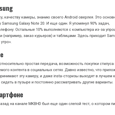
sung
су, качеству камеры, знанию своего Android оверлея. Это основ
 Samsung Galaxy Note 20. И еще один. Я упомянул 90% задач,
елефону. Остальные 10% выполняются с компьютера из-за упр
и (например, заказ курьеров) и таблицами. Здесь приходит Sam
 утро».
le
относительно простая передача, возможность покупки стилуса 
мого контента в социальных сетях. Давно известно, что прило
принимают эту камеру, и даже insta-сторизы выходят в лучшем к
т сидеть в пузыре и постоянно рассматривать другие варианты.
мартфоне
азад на канале MKBHD был еще один слепой тест, о котором п