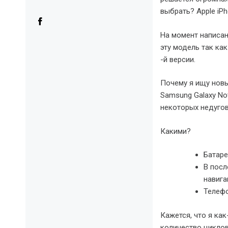
выбрать? Apple iPh
На момент написан
эту модель так как
-й версии.
Почему я ищу нов
Samsung Galaxy Not
некоторых недугов
Какими?
Батаре
В посл
навига
Телефо
Кажется, что я как
количество циклов