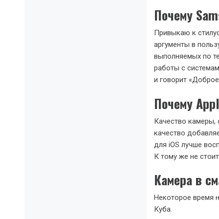
Почему Sam
Привыкаю к ​​стилу
аргументы в пользу
выполняемых по т
работы с системам
и говорит «Доброе
Почему App
Качество камеры, 
качество добавляе
для iOS лучше вос
К тому же не стои
Камера в с
Некоторое время н
Куба.