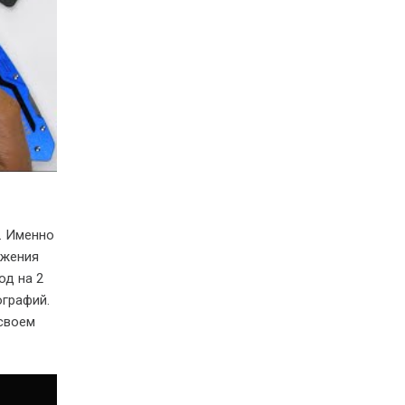
. Именно
ожения
од на 2
ографий.
 своем