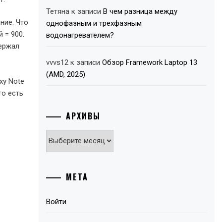
Тетяна
к записи
В чем разница между
ние. Что
однофазным и трехфазным
 = 900.
водонагревателем?
держал
vvvs12
к записи
Обзор Framework Laptop 13
(AMD, 2025)
xy Note
то есть
АРХИВЫ
Архивы
МЕТА
Войти