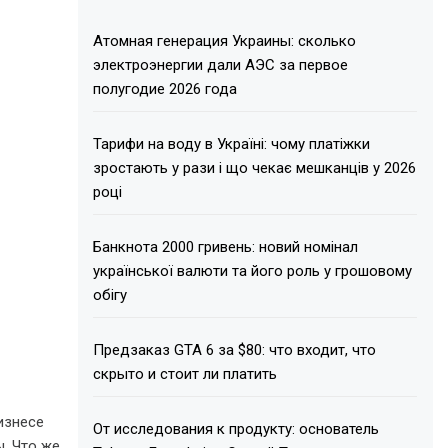
Атомная генерация Украины: сколько
электроэнергии дали АЭС за первое
полугодие 2026 года
Тарифи на воду в Україні: чому платіжки
зростають у рази і що чекає мешканців у 2026
році
Банкнота 2000 гривень: новий номінал
української валюти та його роль у грошовому
обігу
Предзаказ GTA 6 за $80: что входит, что
скрыто и стоит ли платить
изнесе
От исследования к продукту: основатель
. Что же