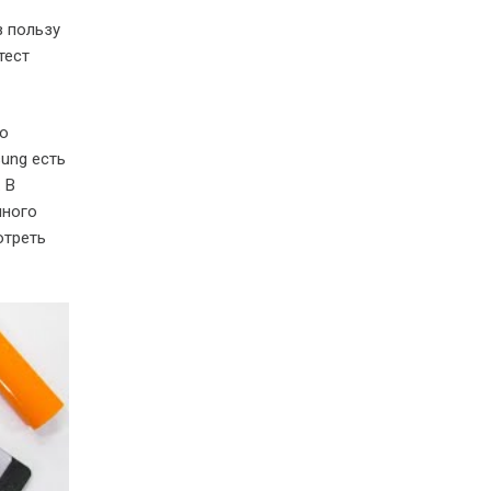
в пользу
тест
то
ung есть
 В
нного
отреть