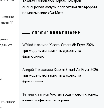
Tokarev Foundation Сергей Токарев
анонсировал запуск бесплатной платформы
по математике «БигМат»
ю именно
кущей 11
СВЕЖИЕ КОММЕНТАРИИ
время
W.Vlad
к записи
Xiaomi Smart Air Fryer 2026:
дать от
три моделі, які замінять духовку та
фритюрницю
Андрій П
к записи
Xiaomi Smart Air Fryer 2026:
три моделі, які замінять духовку та
и
фритюрницю
Тетяна
к записи
Чистая вода – ключ к успеху
вашего кафе или ресторана
аниченное
т.