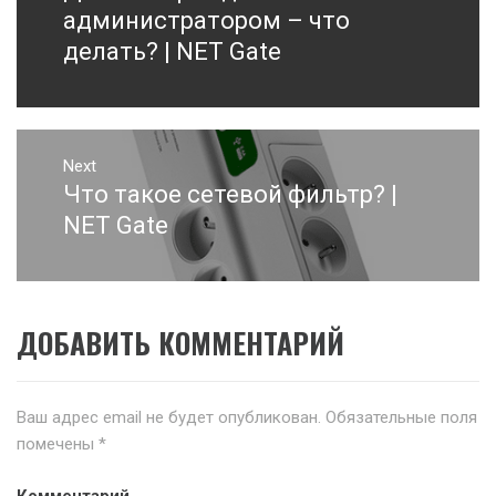
записям
post:
администратором – что
делать? | NET Gate
Next
Что такое сетевой фильтр? |
Next
post:
NET Gate
ДОБАВИТЬ КОММЕНТАРИЙ
Ваш адрес email не будет опубликован.
Обязательные поля
помечены
*
Комментарий