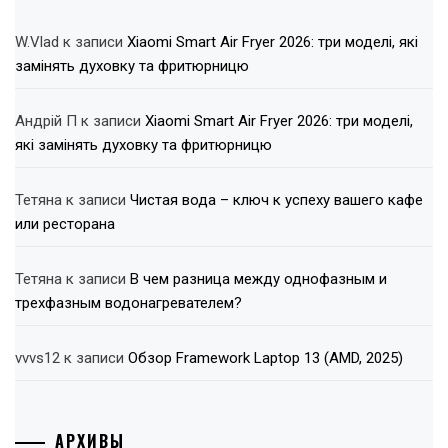
W.Vlad
к записи
Xiaomi Smart Air Fryer 2026: три моделі, які
замінять духовку та фритюрницю
Андрій П
к записи
Xiaomi Smart Air Fryer 2026: три моделі,
які замінять духовку та фритюрницю
Тетяна
к записи
Чистая вода – ключ к успеху вашего кафе
или ресторана
Тетяна
к записи
В чем разница между однофазным и
трехфазным водонагревателем?
vvvs12
к записи
Обзор Framework Laptop 13 (AMD, 2025)
АРХИВЫ