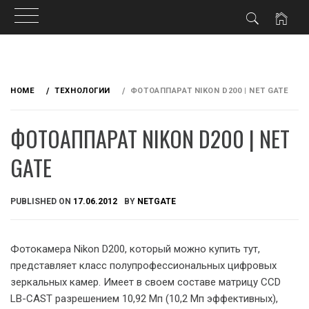
Skip
to
HOME
ТЕХНОЛОГИИ
ФОТОАППАРАТ NIKON D200 | NET GATE
content
ФОТОАППАРАТ NIKON D200 | NET
GATE
PUBLISHED ON
17.06.2012
BY
NETGATE
Фотокамера Nikon D200, который можно купить тут,
представляет класс полупрофессиональных цифровых
зе
ркальных камер. Имеет в своем составе матрицу ССD
LB-CAST разрешением 10,92 Мп (10,2 Мп эффективных),