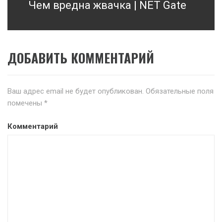
Чем вредна жвачка | NET Gate
Next
post:
ДОБАВИТЬ КОММЕНТАРИЙ
Ваш адрес email не будет опубликован.
Обязательные поля
помечены
*
Комментарий