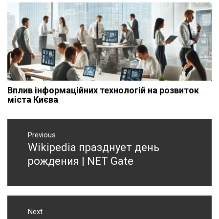
Вплив інформаційних технологій на розвиток
міста Києва
Навигация
Previous
по
Wikipedia празднует день
Previous
записям
post:
рождения | NET Gate
Next