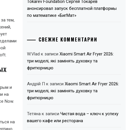
Tokarev Foundation Сергей Токарев
анонсировал запуск бесплатной платформы
по математике «БигМат»
за тем,
ений,
рует
СВЕЖИЕ КОММЕНТАРИИ
ределами
вой
W.Vlad
к записи
Xiaomi Smart Air Fryer 2026:
ft.
три моделі, які замінять духовку та
ых
фритюрницю
Андрій П
к записи
Xiaomi Smart Air Fryer 2026:
трым и
три моделі, які замінять духовку та
и на
фритюрницю
ce Now.
Тетяна
к записи
Чистая вода – ключ к успеху
вашего кафе или ресторана
аться на
ертино