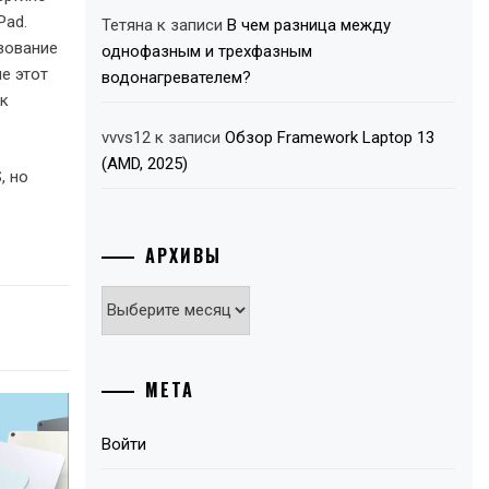
Pad.
Тетяна
к записи
В чем разница между
зование
однофазным и трехфазным
е этот
водонагревателем?
ак
vvvs12
к записи
Обзор Framework Laptop 13
(AMD, 2025)
, но
АРХИВЫ
Архивы
МЕТА
Войти