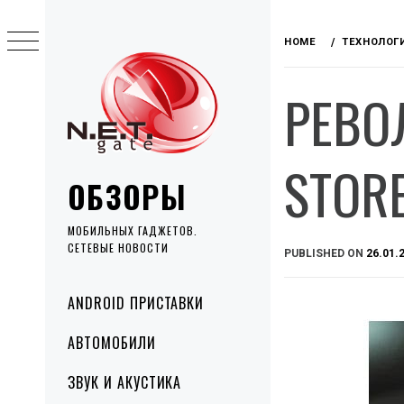
Skip
to
HOME
ТЕХНОЛОГ
content
РЕВО
STOR
ОБЗОРЫ
МОБИЛЬНЫХ ГАДЖЕТОВ.
СЕТЕВЫЕ НОВОСТИ
PUBLISHED ON
26.01.
Primary
ANDROID ПРИСТАВКИ
Menu
АВТОМОБИЛИ
ЗВУК И АКУСТИКА