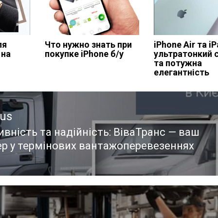
ля
Что нужно знать при
iPhone Air та iP
 на
покупке iPhone б/у
ультратонкий 
та потужна
елегантність
ous
вність та надійність: ВіваТранс — ваш
ous
ер у термінових вантажоперевезеннях