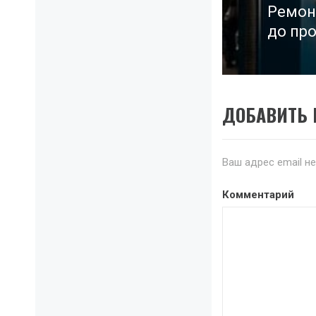
Ремон
Next
до про
post:
ДОБАВИТЬ
Ваш адрес email н
Комментарий