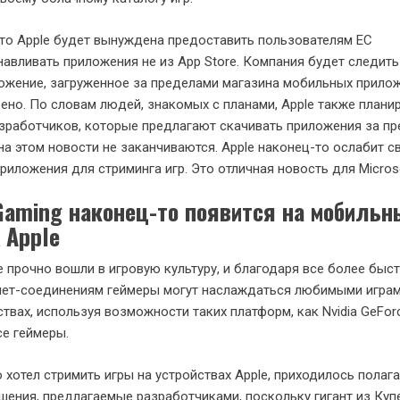
что Apple будет вынуждена предоставить пользователям ЕС
авливать приложения не из App Store. Компания будет следить 
ожение, загруженное за пределами магазина мобильных прилож
ено. По словам людей, знакомых с планами, Apple также плани
азработчиков, которые предлагают скачивать приложения за п
 на этом новости не заканчиваются. Apple наконец-то ослабит с
риложения для стриминга игр. Это отличная новость для Microso
Gaming наконец-то появится на мобильн
 Apple
 прочно вошли в игровую культуру, и благодаря все более быс
нет-соединениям геймеры могут наслаждаться любимыми играм
твах, используя возможности таких платформ, как Nvidia GeFor
се геймеры.
о хотел стримить игры на устройствах Apple, приходилось полаг
шения, предлагаемые разработчиками, поскольку гигант из Куп