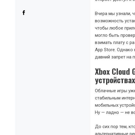
Вчера мы узнали, 
возможность устан
чтобы любое прил
могло быть провер
взимать плату с р
App Store. Однако
давний запрет на п
Xbox Cloud 
устройствах
Облачные игры уже
стабильным интер
мобильных устройс
Ну — ладно — не в
До сих пор тем, кт
альтернативные ре