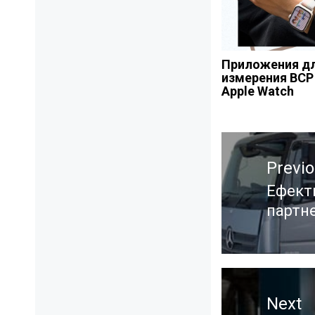
Приложения д
измерения ВСР
Apple Watch
Навигация
Previ
по
записям
Ефекти
Previ
партн
post:
Next