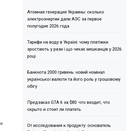
Атомная генерация Украины: сколько
электроэнергии дали АЭС за первое
полугодие 2026 года
Тарифи на воду в Україні: чому платіжки
зростають у рази і що чекає мешканців у 2026
році
Банкнота 2000 гривень: новий номінал
української валюти та його роль у грошовому
обігу
Предзаказ GTA 6 за $80: что входит, что
скрыто и стоит ли платить
 и
От исследования к продукту: основатель