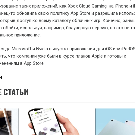
ование таких приложений, как Xbox Cloud Gaming, на iPhone и i
онец-то обновила свою политику App Store и разрешила исполь
 открыв доступ ко всему каталогу облачных игр. Конечно, раньш
 обойти, используя, например, браузерную версию, но это не т
альное приложение.
огда Microsoft и Nvidia выпустят приложения для iOS или iPadOS
ь, что компании уже были в курсе планов Apple и готовы к
нениям в App Store.
И
 СТАТЬИ