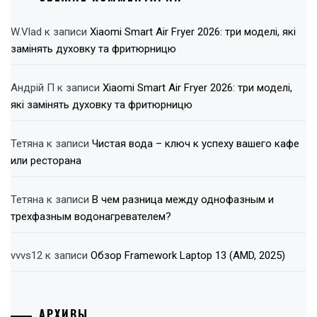
W.Vlad
к записи
Xiaomi Smart Air Fryer 2026: три моделі, які
замінять духовку та фритюрницю
Андрій П
к записи
Xiaomi Smart Air Fryer 2026: три моделі,
які замінять духовку та фритюрницю
Тетяна
к записи
Чистая вода – ключ к успеху вашего кафе
или ресторана
Тетяна
к записи
В чем разница между однофазным и
трехфазным водонагревателем?
vvvs12
к записи
Обзор Framework Laptop 13 (AMD, 2025)
АРХИВЫ