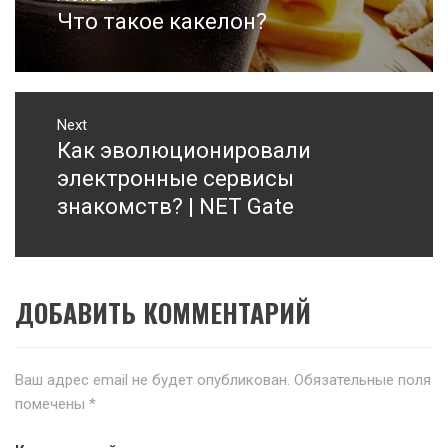
по
Что такое какелон?
Previous
записям
post:
Next
Как эволюционировали
Next
post:
электронные сервисы
знакомств? | NET Gate
ДОБАВИТЬ КОММЕНТАРИЙ
Ваш адрес email не будет опубликован.
Обязательные поля
помечены
*