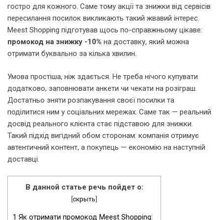
гостро для кожного. Саме тому акції та знижки від сервісів
пересилання посилок викликають такий жвавий інтерес.
Meest Shopping підготував щось по-справжньому цікаве:
промокод на знижку -10%
на доставку, який можна
отримати буквально за кілька хвилин.
Умова простіша, ніж здається. Не треба нічого купувати
додатково, заповнювати анкети чи чекати на розіграш.
Достатньо зняти розпакування своєї посилки та
поділитися ним у соціальних мережах. Саме так — реальний
досвід реального клієнта стає підставою для знижки.
Такий підхід вигідний обом сторонам: компанія отримує
автентичний контент, а покупець — економію на наступній
доставці.
В данной статье речь пойдет о:
[
скрыть
]
1
Як отримати промокод Meest Shopping: