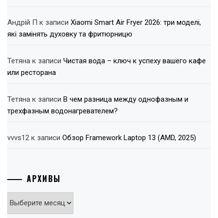
Андрій П
к записи
Xiaomi Smart Air Fryer 2026: три моделі,
які замінять духовку та фритюрницю
Тетяна
к записи
Чистая вода – ключ к успеху вашего кафе
или ресторана
Тетяна
к записи
В чем разница между однофазным и
трехфазным водонагревателем?
vvvs12
к записи
Обзор Framework Laptop 13 (AMD, 2025)
АРХИВЫ
Архивы