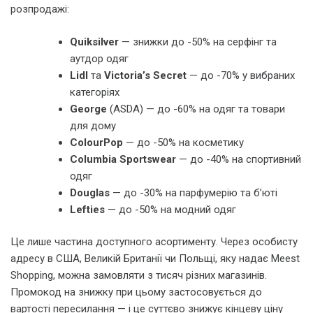
розпродажі:
Quiksilver
— знижки до -50% на серфінг та
аутдор одяг
Lidl
та
Victoria’s Secret
— до -70% у вибраних
категоріях
George
(ASDA) — до -60% на одяг та товари
для дому
ColourPop
— до -50% на косметику
Columbia Sportswear
— до -40% на спортивний
одяг
Douglas
— до -30% на парфумерію та б’юті
Lefties
— до -50% на модний одяг
Це лише частина доступного асортименту. Через особисту
адресу в США, Великій Британії чи Польщі, яку надає Meest
Shopping, можна замовляти з тисяч різних магазинів.
Промокод на знижку при цьому застосовується до
вартості пересилання — і це суттєво знижує кінцеву ціну