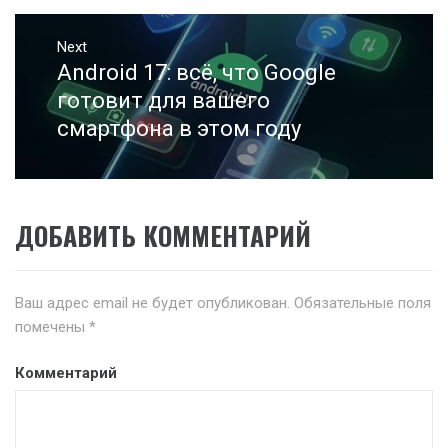
Next
Android 17: всё, что Google
Next
post:
готовит для вашего
смартфона в этом году
ДОБАВИТЬ КОММЕНТАРИЙ
Ваш адрес email не будет опубликован.
Обязательные поля
помечены
*
Комментарий