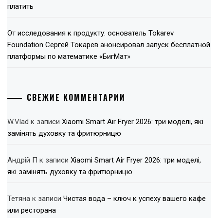
платить
От исследования к продукту: основатель Tokarev
Foundation Сергей Токарев анонсировал запуск бесплатной
платформы по математике «БигМат»
СВЕЖИЕ КОММЕНТАРИИ
W.Vlad
к записи
Xiaomi Smart Air Fryer 2026: три моделі, які
замінять духовку та фритюрницю
Андрій П
к записи
Xiaomi Smart Air Fryer 2026: три моделі,
які замінять духовку та фритюрницю
Тетяна
к записи
Чистая вода – ключ к успеху вашего кафе
или ресторана