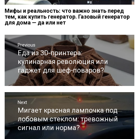
Мифы и реальность: что важно знать перед
тем, как купить генератор. Газовый генератор
для дома — да или нет
Навигация
Previous
по
Еда из 3D-принтера:
Previous
записям
post:
кулинарная революция или
гаджет для шеф-поваров?
Next
Мигает красная лампочка под
Next
post:
лобовым стеклом: тревожный
сигнал или норма?