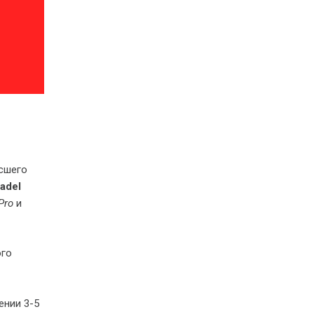
сшего
adel
Pro
и
ого
ении 3-5