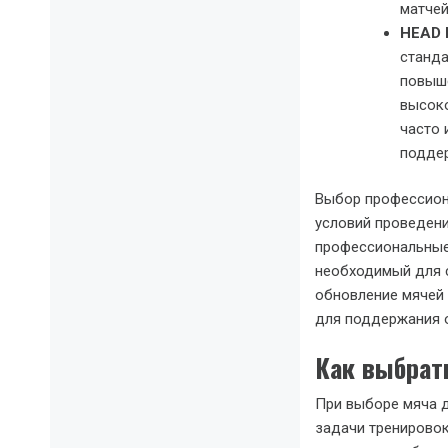
матчей
HEAD P
станда
повыше
высоко
часто 
поддер
Выбор профессиона
условий проведени
профессиональные
необходимый для с
обновление мячей 
для поддержания о
Как выбрат
При выборе мяча д
задачи тренирово