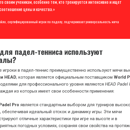
го своим ученикам, особенно тем, кто тренируется интенсивно и ищет
соотношение цены и качества.»
йло, сертифицированный игрок по паделу, подчеркивает универсальность мяча
 для падел-тенниса используют
налы?
 игроки в падел-теннис преимущественно используют мячи вы
ии HEAD
, которая является официальным поставщиком
World P
моделями для профессионального уровня являются
HEAD Padel 
 каждая из которых имеет свои особенности применения:
Padel Pro
является стандартным выбором для турниров высок
, обеспечивая идеальный отскок и динамику игры. Эти мячи
трируют отличные характеристики при игре на высоте и в
риятных погодных условиях, сохраняя свои свойства на протяж