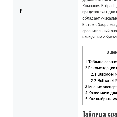
Компания Bullpade
представляет два 
обладает уникальн
В этом обзоре мы
сравнительный ана
наилучшим образом
В дан
1
Таблица сравне
2
Рекомендации 
2.1
Bullpadel 
2.2
Bullpadel
3
Мнение экспер
4
Какие мячи для
5
Как выбрать мя
Таблица ср