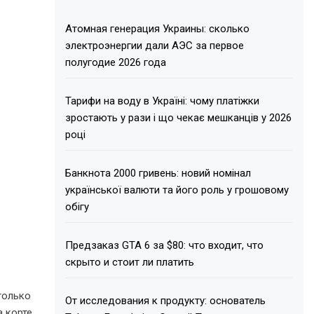
Атомная генерация Украины: сколько
электроэнергии дали АЭС за первое
полугодие 2026 года
Тарифи на воду в Україні: чому платіжки
зростають у рази і що чекає мешканців у 2026
році
Банкнота 2000 гривень: новий номінал
української валюти та його роль у грошовому
обігу
Предзаказ GTA 6 за $80: что входит, что
скрыто и стоит ли платить
только
От исследования к продукту: основатель
 корте.