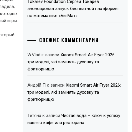
Tokarev Foundation Сергей Токарев
падела,
анонсировал запуск бесплатной платформы
 которых
по математике «БигМат»
ий игры.
который
СВЕЖИЕ КОММЕНТАРИИ
W.Vlad
к записи
Xiaomi Smart Air Fryer 2026:
три моделі, які замінять духовку та
фритюрницю
Андрій П
к записи
Xiaomi Smart Air Fryer 2026:
три моделі, які замінять духовку та
фритюрницю
Тетяна
к записи
Чистая вода – ключ к успеху
вашего кафе или ресторана