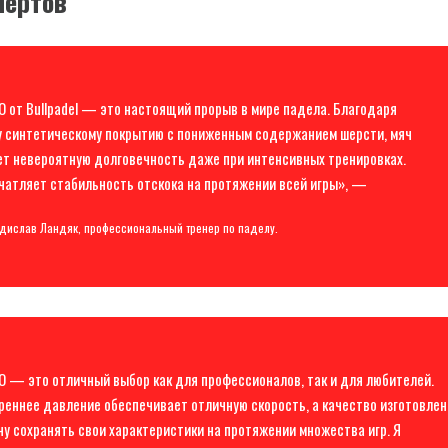
пертов
 от Bullpadel — это настоящий прорыв в мире падела. Благодаря
 синтетическому покрытию с пониженным содержанием шерсти, мяч
т невероятную долговечность даже при интенсивных тренировках.
чатляет стабильность отскока на протяжении всей игры», —
дислав Ландяк, профессиональный тренер по паделу.
 — это отличный выбор как для профессионалов, так и для любителей.
реннее давление обеспечивает отличную скорость, а качество изготовлен
чу сохранять свои характеристики на протяжении множества игр. Я