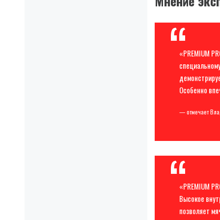
Мнение экс
«PREMIUM PRO
специальному
демонстрируе
Особенно впе
— отмечает Вла
«PREMIUM PRO
Высокое внут
позволяет мя