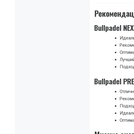
Рекомендац
Bullpadel NEX
Идеаль
Рекоме
Оптима
Лучший
Подход
Bullpadel P
Отличн
Рекоме
Подхо
Идеале
Оптима