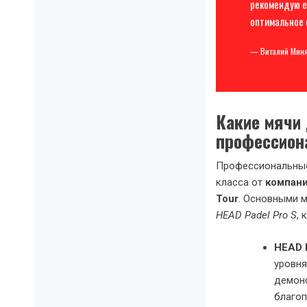
рекомендую е
оптимальное 
— Виталий Миня
Какие мячи
профессио
Профессиональные
класса от
компан
Tour
. Основными 
HEAD Padel Pro S
,
HEAD 
уровня
демонс
благоп