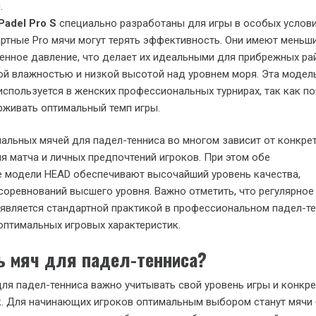
.
adel Pro S
специально разработаны для игры в особых услови
ртные Pro мячи могут терять эффективность. Они имеют меньши
нное давление, что делает их идеальными для прибрежных ра
й влажностью и низкой высотой над уровнем моря. Эта модел
используется в женских профессиональных турнирах, так как п
живать оптимальный темп игры.
льных мячей для падел-тенниса во многом зависит от конкре
я матча и личных предпочтений игроков. При этом обе
 модели HEAD обеспечивают высочайший уровень качества,
оревнований высшего уровня. Важно отметить, что регулярное
является стандартной практикой в профессиональном падел-т
птимальных игровых характеристик.
ь мяч для падел-тенниса?
ля падел-тенниса важно учитывать свой уровень игры и конкр
к. Для начинающих игроков оптимальным выбором станут мячи