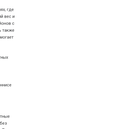
ях, где
й вес и
йонов с
ь также
омогает
тных
еннисе
етные
 без