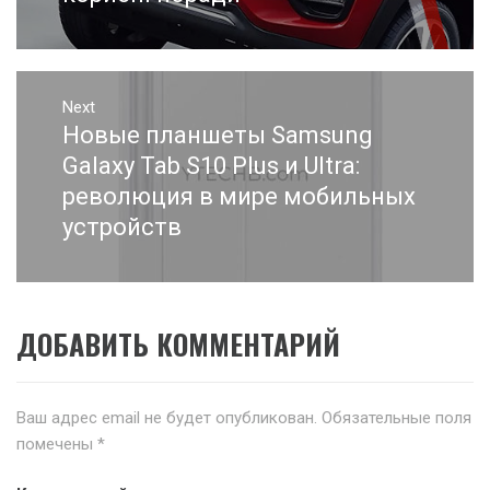
Next
Новые планшеты Samsung
Next
post:
Galaxy Tab S10 Plus и Ultra:
революция в мире мобильных
устройств
ДОБАВИТЬ КОММЕНТАРИЙ
Ваш адрес email не будет опубликован.
Обязательные поля
помечены
*