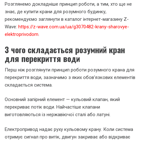
Розглянемо докладніше принцип роботи, а тим, хто ще не
знає, де купити крани для розумного будинку,
рекомендуємо заглянути в каталог інтернет-магазину Z-
Wave:
https://z-wave.com.ua/ua/g3070482-krany-sharovye-
elektroprivodom
.
З чого складається розумний кран
для перекриття води
Перш ніж розглянути принцип роботи розумного крана для
перекриття води, зазначимо з яких обов’язкових елементів
складається система.
Основний запірний елемент — кульовий клапан, який
перекриває потік води. Найчастіше клапани
виготовляються із нержавіючої сталі або латуні.
Електропривод надає руху кульовому крану. Коли система
отримує сигнал про витік, двигун закриває або відкриває