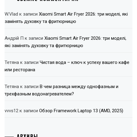
W.Vlad
к записи
Xiaomi Smart Air Fryer 2026: три моделі, які
замінять духовку та фритюрницю
Андрій П
к записи
Xiaomi Smart Air Fryer 2026: три моделі,
які замінять духовку та фритюрницю
Тетяна
к записи
Чистая вода – ключ к успеху вашего кафе
или ресторана
Тетяна
к записи
В чем разница между однофазным и
трехфазным водонагревателем?
vvvs12
к записи
Обзор Framework Laptop 13 (AMD, 2025)
АРХИВЫ