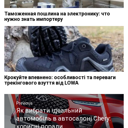
Таможенная пошлина на электронику: что
нужно знать импортеру
Крокуйте впевнено: особливості та переваги
трекінгового взуття від LOWA
Навигация
Previous
по
Як вибрати ідеальний
Previous
записям
post:
автомобіль в автосалоні Chery:
корисні поради