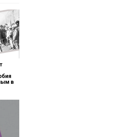
т
обия
ным в