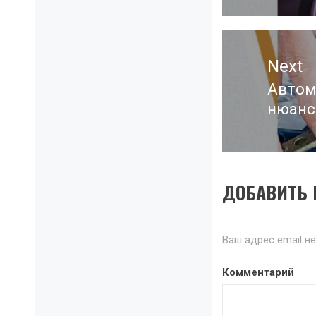
post:
Next
Автом
Next
нюанс
post:
ДОБАВИТЬ
Ваш адрес email н
Комментарий