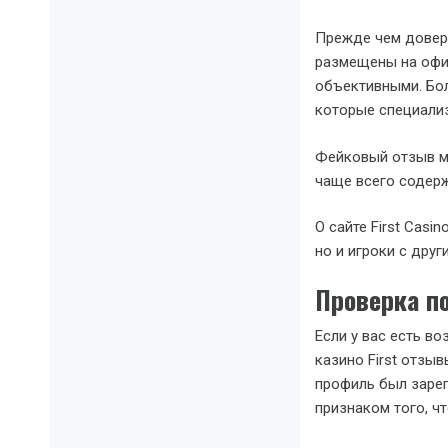
Прежде чем доверя
размещены на офиц
объективными. Бол
которые специализ
Фейковый отзыв м
чаще всего содерж
О сайте First Casi
но и игроки с дру
Проверка п
Если у вас есть в
казино First отзыв
профиль был зарег
признаком того, ч