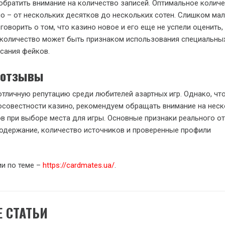
 обратить внимание на количество записей. Оптимальное колич
о – от нескольких десятков до нескольких сотен. Слишком ма
оворить о том, что казино новое и его еще не успели оценить,
количество может быть признаком использования специальны
сания фейков.
o отзывы
т отличную репутацию среди любителей азартных игр. Однако, ч
осовестности казино, рекомендуем обращать внимание на нес
 при выборе места для игры. Основные признаки реального о
одержание, количество источников и проверенные профили
и по теме –
https://cardmates.ua/
.
 СТАТЬИ