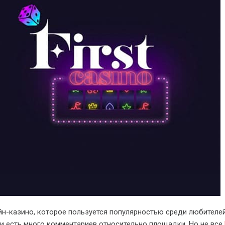
лайн-казино, которое пользуется популярностью среди любителе
ети есть много комментариев относительно площадки. Но не все