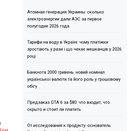
Атомная генерация Украины: сколько
электроэнергии дали АЭС за первое
полугодие 2026 года
Тарифи на воду в Україні: чому платіжки
зростають у рази і що чекає мешканців у 2026
році
Банкнота 2000 гривень: новий номінал
української валюти та його роль у грошовому
обігу
Предзаказ GTA 6 за $80: что входит, что
скрыто и стоит ли платить
й
От исследования к продукту: основатель
First