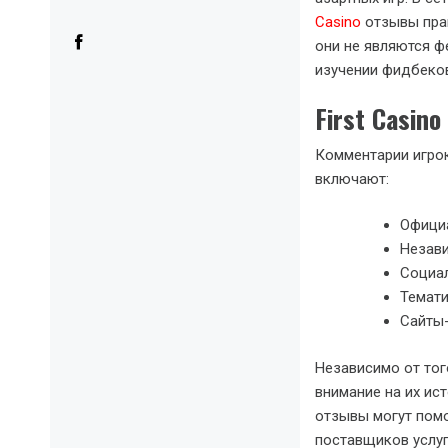
Casino
отзывы прав
они не являются ф
изучении фидбеков
First Casin
Комментарии игрок
включают:
Официа
Незав
Социал
Темати
Сайты-
Независимо от тог
внимание на их ис
отзывы могут пом
поставщиков услуг