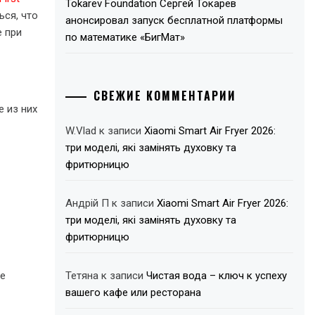
Tokarev Foundation Сергей Токарев
ся, что
анонсировал запуск бесплатной платформы
е при
по математике «БигМат»
СВЕЖИЕ КОММЕНТАРИИ
 из них
W.Vlad
к записи
Xiaomi Smart Air Fryer 2026:
три моделі, які замінять духовку та
фритюрницю
Андрій П
к записи
Xiaomi Smart Air Fryer 2026:
три моделі, які замінять духовку та
фритюрницю
ые
Тетяна
к записи
Чистая вода – ключ к успеху
вашего кафе или ресторана