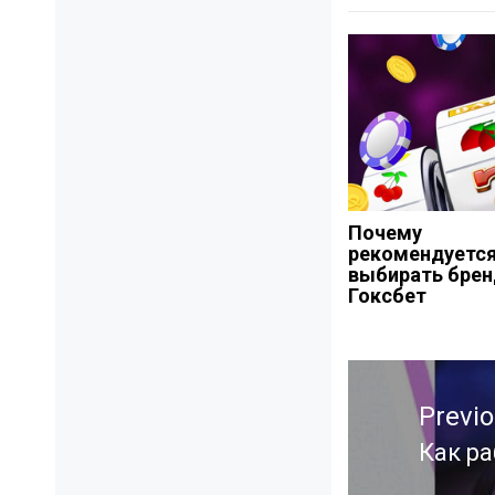
Почему
рекомендуетс
выбирать брен
Гоксбет
Навигация
Previ
по
записям
Как р
Previ