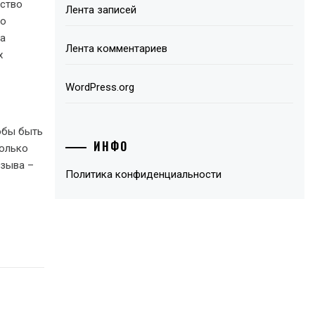
ество
Лента записей
ло
 а
Лента комментариев
х
WordPress.org
тобы быть
ИНФО
колько
тзыва –
Политика конфиденциальности