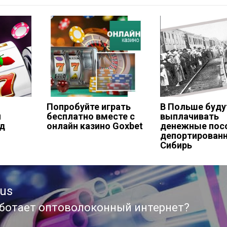
Попробуйте играть
В Польше буду
я
бесплатно вместе с
выплачивать
д
онлайн казино Goxbet
денежные пос
депортирован
Сибирь
ous
аботает оптоволоконный интернет?
ous