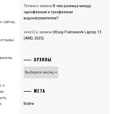
Тетяна
к записи
В чем разница между
однофазным и трехфазным
водонагревателем?
 сайтах,
vvvs12
к записи
Обзор Framework Laptop 13
(AMD, 2025)
 отзывы
ватели,
АРХИВЫ
Архивы
т о
МЕТА
ли
быть
Войти
и.