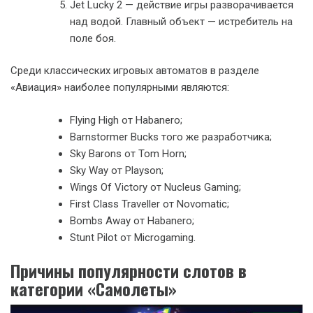
Jet Lucky 2 — действие игры разворачивается
над водой. Главный объект — истребитель на
поле боя.
Среди классических игровых автоматов в разделе
«Авиация» наиболее популярными являются:
Flying High от Habanero;
Barnstormer Bucks того же разработчика;
Sky Barons от Tom Horn;
Sky Way от Playson;
Wings Of Victory от Nucleus Gaming;
First Class Traveller от Novomatic;
Bombs Away от Habanero;
Stunt Pilot от Microgaming.
Причины популярности слотов в
категории «Самолеты»