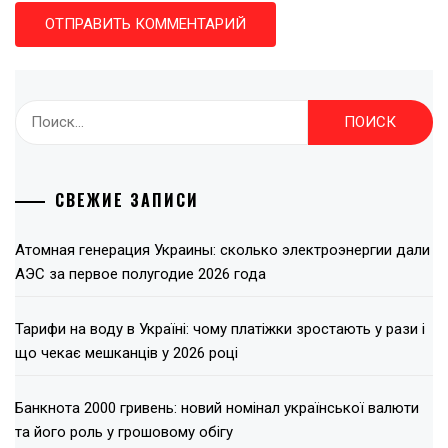
Найти:
СВЕЖИЕ ЗАПИСИ
Атомная генерация Украины: сколько электроэнергии дали
АЭС за первое полугодие 2026 года
Тарифи на воду в Україні: чому платіжки зростають у рази і
що чекає мешканців у 2026 році
Банкнота 2000 гривень: новий номінал української валюти
та його роль у грошовому обігу