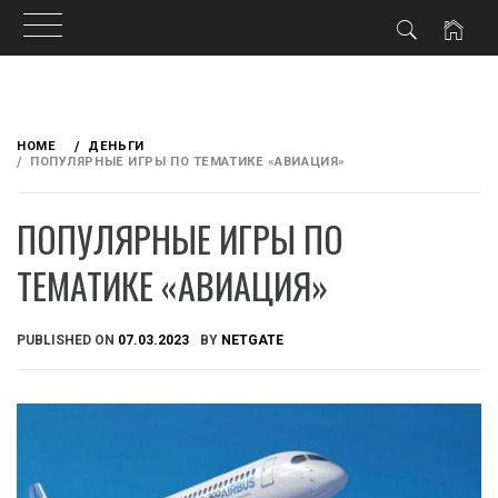
Skip
to
HOME
ДЕНЬГИ
content
ПОПУЛЯРНЫЕ ИГРЫ ПО ТЕМАТИКЕ «АВИАЦИЯ»
ПОПУЛЯРНЫЕ ИГРЫ ПО
ТЕМАТИКЕ «АВИАЦИЯ»
PUBLISHED ON
07.03.2023
BY
NETGATE