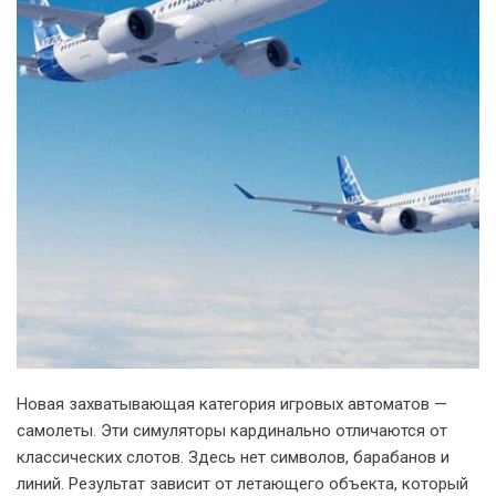
Новая захватывающая категория игровых автоматов —
самолеты. Эти симуляторы кардинально отличаются от
классических слотов. Здесь нет символов, барабанов и
линий. Результат зависит от летающего объекта, который