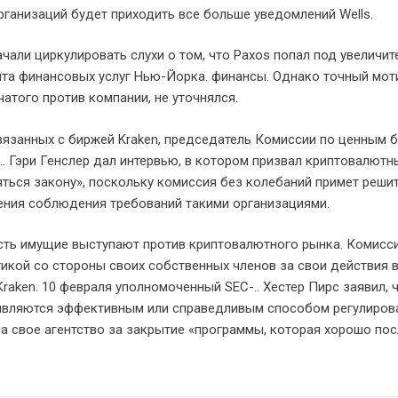
ганизаций будет приходить все больше уведомлений Wells.
чали циркулировать слухи о том, что Paxos попал под увеличит
та финансовых услуг Нью-Йорка. финансы. Однако точный мот
чатого против компании, не уточнялся.
вязанных с биржей Kraken, председатель Комиссии по ценным б
. Гэри Генслер дал интервью, в котором призвал криптовалютн
ться закону», поскольку комиссия без колебаний примет реши
ения соблюдения требований такими организациями.
сть имущие выступают против криптовалютного рынка. Комисс
тикой со стороны своих собственных членов за свои действия 
raken. 10 февраля уполномоченный SEC-.. Хестер Пирс заявил, 
 являются эффективным или справедливым способом регулирова
а свое агентство за закрытие «программы, которая хорошо по