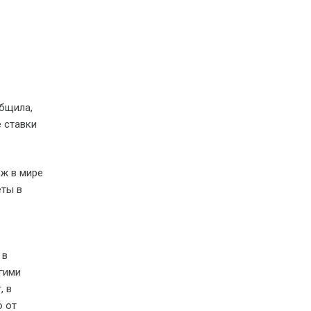
бщила,
 ставки
рж в мире
еты в
 в
гими
, в
о от