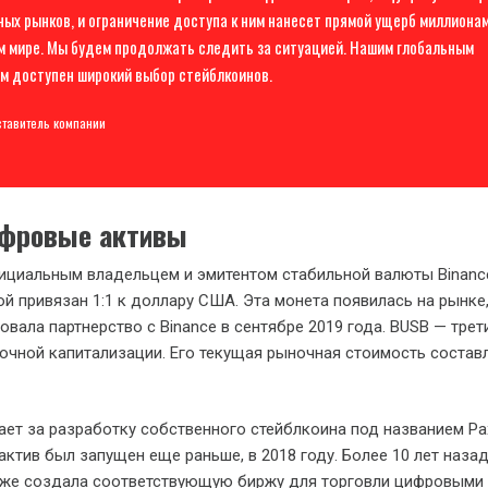
ных рынков, и ограничение доступа к ним нанесет прямой ущерб миллиона
м мире. Мы будем продолжать следить за ситуацией. Нашим глобальным
м доступен широкий выбор стейблкоинов.
тавитель компании
ифровые активы
ициальным владельцем и эмитентом стабильной валюты Binanc
ой привязан 1:1 к доллару США. Эта монета появилась на рынке
вала партнерство с Binance в сентябре 2019 года. BUSB — трет
очной капитализации. Его текущая рыночная стоимость состав
ает за разработку собственного стейблкоина под названием P
т актив был запущен еще раньше, в 2018 году. Более 10 лет назад
акже создала соответствующую биржу для торговли цифровыми