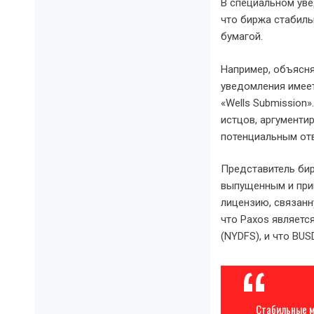
В специальном уве
что биржа стабиль
бумагой.
Например, объясня
уведомления имеет
«Wells Submission
истцов, аргументи
потенциальным от
Представитель бир
выпущенным и при
лицензию, связанн
что Paxos являетс
(NYDFS), и что BUS
Стабильные м