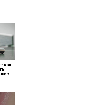
т: как
ть
ннис