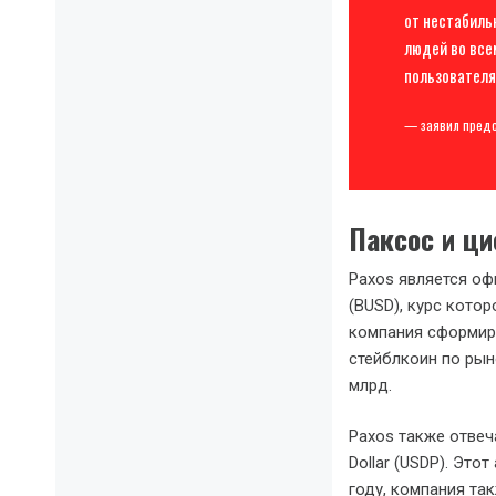
от нестабиль
людей во все
пользователя
— заявил предс
Паксос и ц
Paxos является оф
(BUSD), курс котор
компания сформиро
стейблкоин по рын
млрд.
Paxos также отвеч
Dollar (USDP). Это
году, компания т