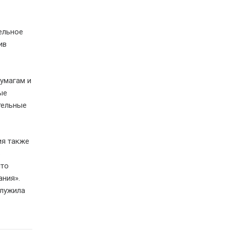
ельное
ив
умагам и
ые
тельные
ия также
в
что
ния».
служила