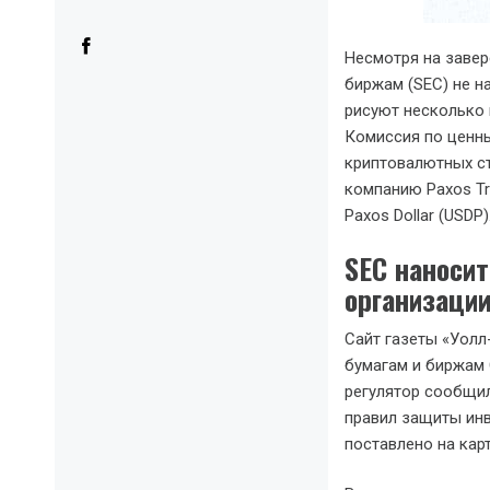
Несмотря на завер
биржам (SEC) не 
рисуют несколько 
Комиссия по ценн
криптовалютных ст
компанию Paxos Tr
Paxos Dollar (USDP)
SEC наноси
организаци
Сайт газеты «Уолл
бумагам и биржам 
регулятор сообщил
правил защиты инв
поставлено на кар