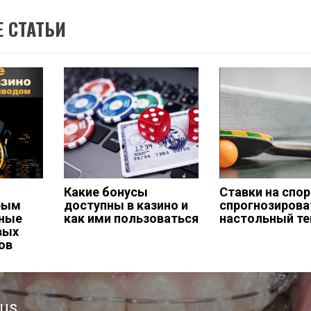
 СТАТЬИ
Какие бонусы
Ставки на спор
рым
доступны в казино и
спрогнозирова
вные
как ими пользоваться
настольный те
вых
ов
ous