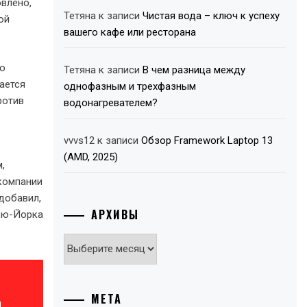
влено,
Тетяна
к записи
Чистая вода – ключ к успеху
ой
вашего кафе или ресторана
го
Тетяна
к записи
В чем разница между
ается
однофазным и трехфазным
ротив
водонагревателем?
vvvs12
к записи
Обзор Framework Laptop 13
(AMD, 2025)
,
компании
 добавил,
АРХИВЫ
Нью-Йорка
Архивы
МЕТА
а