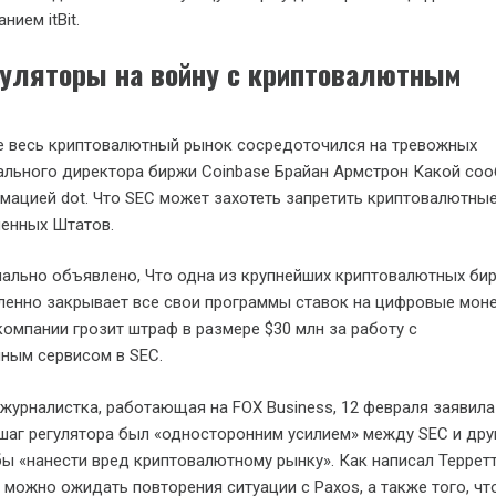
нием itBit.
гуляторы на войну с криптовалютным
е весь криптовалютный рынок сосредоточился на тревожных
ального директора биржи Coinbase Брайан Армстрон Какой соо
мацией dot. Что SEC может захотеть запретить криптовалютные
ненных Штатов.
ально объявлено, Что одна из крупнейших криптовалютных би
ленно закрывает все свои программы ставок на цифровые мон
компании грозит штраф в размере $30 млн за работу с
ным сервисом в SEC.
 журналистка, работающая на FOX Business, 12 февраля заявила
т шаг регулятора был «односторонним усилием» между SEC и дру
бы «нанести вред криптовалютному рынку». Как написал Терретт
можно ожидать повторения ситуации с Paxos, а также того, чт