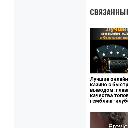
СВЯЗАННЫЕ
Лучшие онлайн
казино с быст
выводом: гла
качества топо
гемблинг-клуб
Навигация
Previ