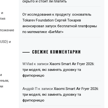
скрыто и стоит ли платить
 и
От исследования к продукту: основатель
тия
Tokarev Foundation Сергей Токарев
анонсировал запуск бесплатной платформы
дложение
по математике «БигМат»
BUSD) и
СВЕЖИЕ КОММЕНТАРИИ
W.Vlad
к записи
Xiaomi Smart Air Fryer 2026:
три моделі, які замінять духовку та
ым
фритюрницю
нным,
ии
Андрій П
к записи
Xiaomi Smart Air Fryer 2026:
три моделі, які замінять духовку та
фритюрницю