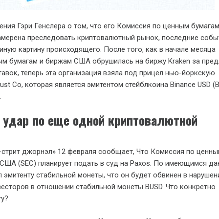
ения Гэри Генслера о том, что его Комиссия по ценным бумагам
намерена преследовать криптовалютный рынок, последние собы
иную картину происходящего. После того, как в начале месяца
ым бумагам и биржам США обрушилась на биржу Kraken за пре
авок, теперь эта организация взяла под прицел нью-йоркскую
ust Co, которая является эмитентом стейблкоина Binance USD (
.
т удар по еще одной криптовалютной
и
-стрит джорнэл» 12 февраля сообщает, Что Комиссия по ценн
США (SEC) планирует подать в суд на Paxos. По имеющимся да
 эмитенту стабильной монеты, что он будет обвинен в нарушен
есторов в отношении стабильной монеты BUSD. Что конкретно
ту?