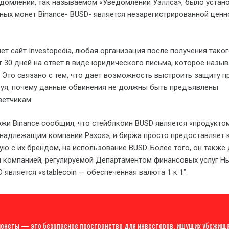
домлении, так называемом «Уведомлении Уэллса», было устано
ных монет Binance- BUSD- является незарегистрированной ценн
ет сайт Investopedia, любая организация после получения тако
 30 дней на ответ в виде юридического письма, которое назыв
». Это связано с тем, что дает возможность выстроить защиту п
руя, почему данные обвинения не должны быть предъявлены
ветчикам.
жи Binance сообщил, что стейблкоин BUSD является «продуктом
надлежащим компании Paxos», и биржа просто предоставляет 
ую с их брендом, на использование BUSD. Более того, он также
я компанией, регулируемой Департаментом финансовых услуг 
D является «stablecoin — обеспеченная валюта 1 к 1”.
онеты — это безопасное пространство для инвесторов, ищущих убежищ