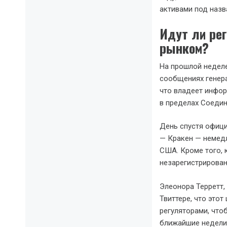
активами под назва
Идут ли ре
рынком?
На прошлой недел
сообщениях генер
что владеет инфор
в пределах Соеди
День спустя офици
— Кракен — немед
США. Кроме того, 
незарегистрирован
Элеонора Терретт,
Твиттере, что это
регуляторами, что
ближайшие недели 