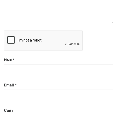
Имя
*
Email
*
Сайт