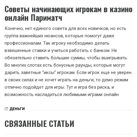
Советы начинающих игрокам в казино
онлайн Париматч
Конечно, нет единого совета для всех новичков, но есть
группа важнейших нюансов, которые помогут даже
профессионалам. Так игроку необходимо делать
взвешенные ставки и учиться работать с банком. Не
обязательно ставить большие суммы, чтобы выигрывать.
Во многих слотах есть бонусные раунды, которые могут
дарить заветные “иксы” игрокам. Если игрок еще не уверен
в своих силах и не хочет играть на деньги, то демо режим
отлично подойдет для игры. Тут и игра без риска, и
возможность насладиться любимыми играми онлайн.
ДЕНЬГИ
СВЯЗАННЫЕ СТАТЬИ