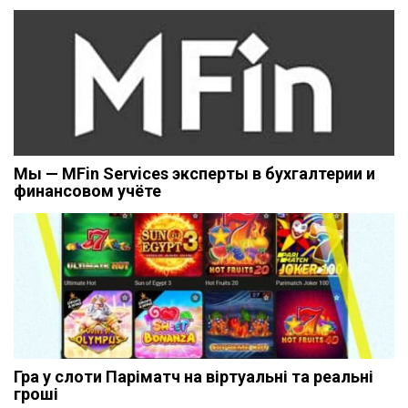
Мы — MFin Services эксперты в бухгалтерии и
финансовом учёте
Гра у слоти Паріматч на віртуальні та реальні
гроші