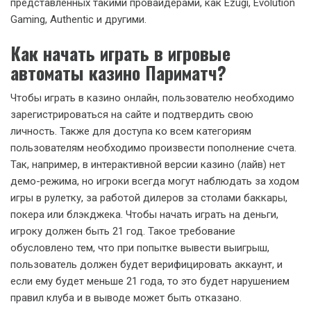
представленных такими провайдерами, как Ezugi, Evolution
Gaming, Authentic и другими.
Как начать играть в игровые
автоматы казино Париматч?
Чтобы играть в казино онлайн, пользователю необходимо
зарегистрироваться на сайте и подтвердить свою
личность. Также для доступа ко всем категориям
пользователям необходимо произвести пополнение счета.
Так, например, в интерактивной версии казино (лайв) нет
демо-режима, но игроки всегда могут наблюдать за ходом
игры в рулетку, за работой дилеров за столами баккары,
покера или блэкджека. Чтобы начать играть на деньги,
игроку должен быть 21 год. Такое требование
обусловлено тем, что при попытке вывести выигрыш,
пользователь должен будет верифицировать аккаунт, и
если ему будет меньше 21 года, то это будет нарушением
правил клуба и в выводе может быть отказано.