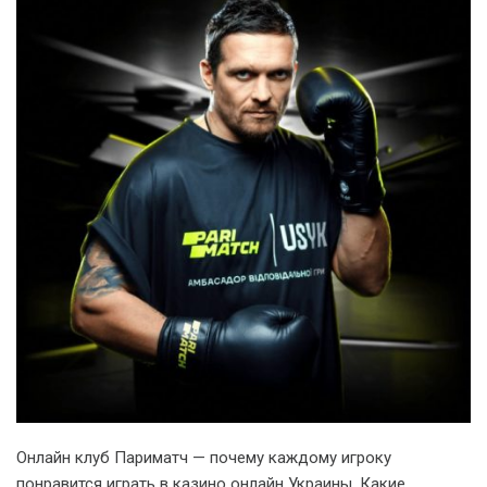
Онлайн клуб Париматч — почему каждому игроку
понравится играть в казино онлайн Украины. Какие