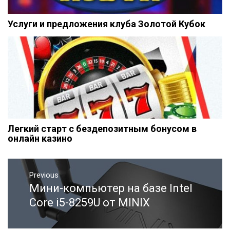
Услуги и предложения клуба Золотой Кубок
Легкий старт с бездепозитным бонусом в
онлайн казино
Навигация
Previous
по
Мини-компьютер на базе Intel
Previous
записям
post:
Core i5-8259U от MINIX