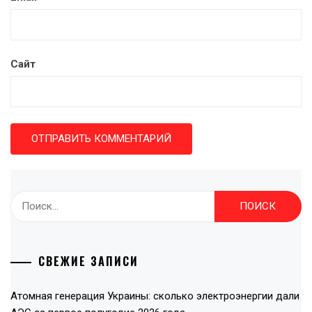
Сайт
Найти:
СВЕЖИЕ ЗАПИСИ
Атомная генерация Украины: сколько электроэнергии дали