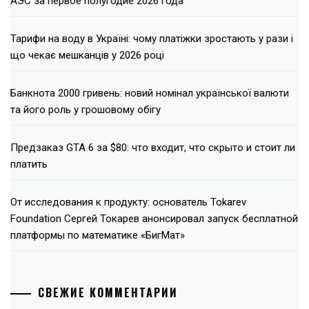
АЭС за первое полугодие 2026 года
Тарифи на воду в Україні: чому платіжки зростають у рази і
що чекає мешканців у 2026 році
Банкнота 2000 гривень: новий номінал української валюти
та його роль у грошовому обігу
Предзаказ GTA 6 за $80: что входит, что скрыто и стоит ли
платить
От исследования к продукту: основатель Tokarev
Foundation Сергей Токарев анонсировал запуск бесплатной
платформы по математике «БигМат»
СВЕЖИЕ КОММЕНТАРИИ