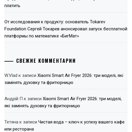
платить
От исследования к продукту: основатель Tokarev
Foundation Сергей Токарев анонсировал запуск бесплатной
платформы по математике «БигМат»
СВЕЖИЕ КОММЕНТАРИИ
W.Vlad
к записи
Xiaomi Smart Air Fryer 2026: три моделі, які
замінять духовку та фритюрницю
Андрій П
к записи
Xiaomi Smart Air Fryer 2026: три моделі,
які замінять духовку та фритюрницю
Тетяна
к записи
Чистая вода – ключ к успеху вашего кафе
или ресторана