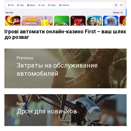
Ігрові автомати онлайн-казино First – ваш шлях
до розваг
Навигация
Previous
по
Затраты на обслуживание
Previous
записям
post:
автомобилей
Next
Дрон для новичков
Next
post: