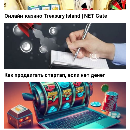
Онлайн-казино Treasury Island | NET Gate
Как продвигать стартап, если нет денег