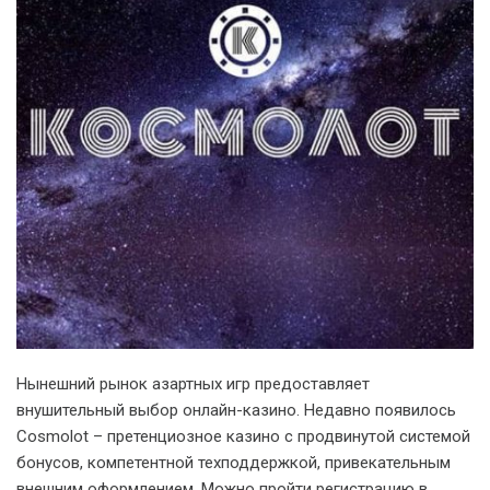
Нынешний рынок азартных игр предоставляет
внушительный выбор онлайн-казино. Недавно появилось
Cosmolot – претенциозное казино c продвинутой системой
бонусов, компетентной техподдержкой, привекательным
внешним оформлением. Можно пройти регистрацию в