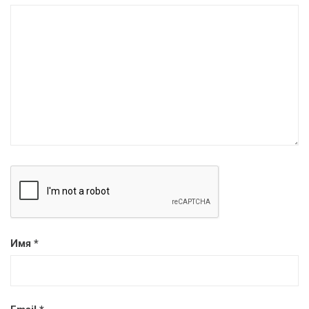
Имя
*