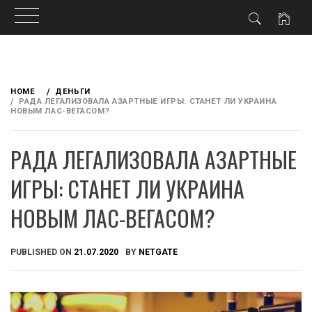
Skip
to
HOME
ДЕНЬГИ
content
РАДА ЛЕГАЛИЗОВАЛА АЗАРТНЫЕ ИГРЫ: СТАНЕТ ЛИ УКРАИНА
НОВЫМ ЛАС-ВЕГАСОМ?
РАДА ЛЕГАЛИЗОВАЛА АЗАРТНЫЕ
ИГРЫ: СТАНЕТ ЛИ УКРАИНА
НОВЫМ ЛАС-ВЕГАСОМ?
PUBLISHED ON
21.07.2020
BY
NETGATE