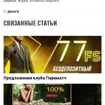
ширмой. Ждать осталось недолго.
ДЕНЬГИ
СВЯЗАННЫЕ СТАТЬИ
Предложения клуба Париматч