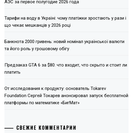
АЭС за первое полугодие 2026 года
Тарифи на воду в Україні: чому платіжки зростають у рази і
що чекає мешканців у 2026 році
Банкнота 2000 гривень: новий номінал української валюти
та його роль у грошовому обігу
Предзаказ GTA 6 за $80: что входит, что скрыто и стоит ли
платить
От исследования к продукту: основатель Tokarev
Foundation Сергей Токарев анонсировал запуск бесплатной
платформы по математике «БигМат»
СВЕЖИЕ КОММЕНТАРИИ