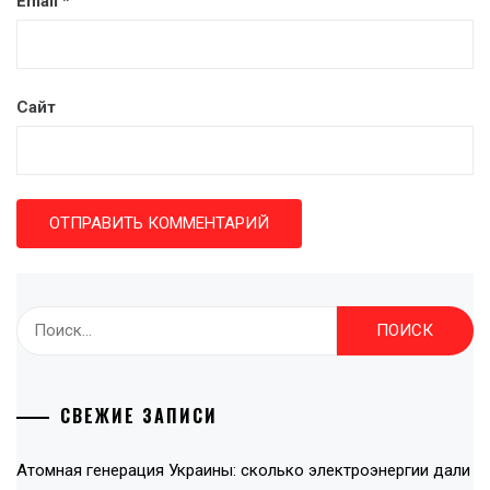
Email
*
Сайт
Найти:
СВЕЖИЕ ЗАПИСИ
Атомная генерация Украины: сколько электроэнергии дали