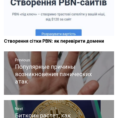
Створення сітки PBN: як перевірити домени
Навигация
Previous
по
Популярные причины
Previous
записям
post:
возникновения панических
атак
Next
Биткоин растет, как
Next