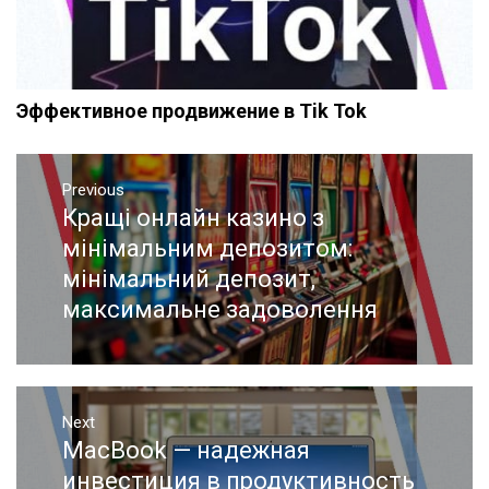
Эффективное продвижение в Tik Tok
Навигация
Previous
по
Кращі онлайн казино з
Previous
записям
post:
мінімальним депозитом:
мінімальний депозит,
максимальне задоволення
Next
MacBook — надежная
Next
post:
инвестиция в продуктивность