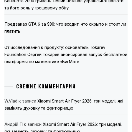
Банкнота 2000 гривень: новий номінал української валюти
та його роль у грошовому обігу
Предзаказ GTA 6 за $80: что входит, что скрыто и стоит ли
платить
От исследования к продукту: основатель Tokarev
Foundation Сергей Токарев анонсировал запуск бесплатной
платформы по математике «БигМат»
СВЕЖИЕ КОММЕНТАРИИ
W.Vlad
к записи
Xiaomi Smart Air Fryer 2026: три моделі, які
замінять духовку та фритюрницю
Андрій П
к записи
Xiaomi Smart Air Fryer 2026: три моделі,
які замінять духовку та фритюрницю