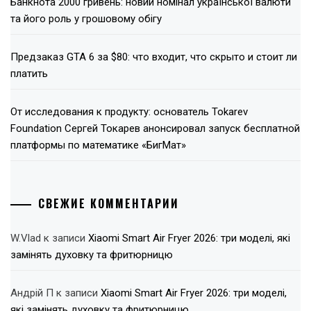
Банкнота 2000 гривень: новий номінал української валюти
та його роль у грошовому обігу
Предзаказ GTA 6 за $80: что входит, что скрыто и стоит ли
платить
От исследования к продукту: основатель Tokarev
Foundation Сергей Токарев анонсировал запуск бесплатной
платформы по математике «БигМат»
СВЕЖИЕ КОММЕНТАРИИ
W.Vlad
к записи
Xiaomi Smart Air Fryer 2026: три моделі, які
замінять духовку та фритюрницю
Андрій П
к записи
Xiaomi Smart Air Fryer 2026: три моделі,
які замінять духовку та фритюрницю