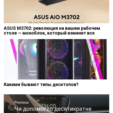
ASUS M3702: революция на вашем рабочем
столе — моноблок, который изменит все
Какими бывают типы десктопов?
Навигация
Previous
по
Чи допомогло десятикратне
Previous