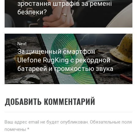
записям
post:
зростання штрафів за ремені
безпеки?
Next
Защищенный смартфон
Next
post:
Ulefone RugKing с рекордной
батареей и громкостью звука
ДОБАВИТЬ КОММЕНТАРИЙ
Ваш адрес email не будет опубликован.
Обязательные поля
помечены
*