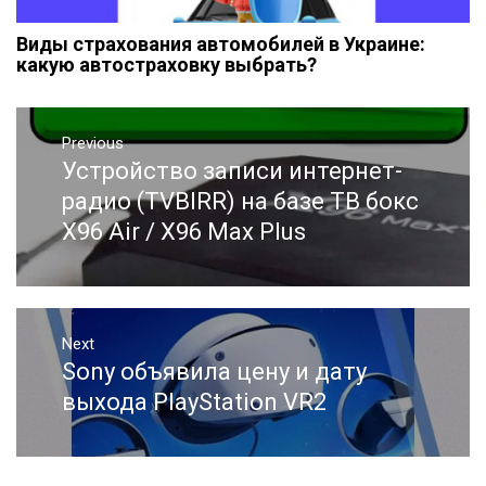
Виды страхования автомобилей в Украине:
какую автостраховку выбрать?
Навигация
Previous
по
Устройство записи интернет-
Previous
записям
post:
радио (TVBIRR) на базе ТВ бокс
X96 Air / X96 Max Plus
Next
Sony объявила цену и дату
Next
post:
выхода PlayStation VR2