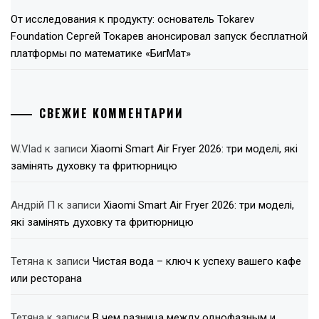
От исследования к продукту: основатель Tokarev
Foundation Сергей Токарев анонсировал запуск бесплатной
платформы по математике «БигМат»
СВЕЖИЕ КОММЕНТАРИИ
W.Vlad
к записи
Xiaomi Smart Air Fryer 2026: три моделі, які
замінять духовку та фритюрницю
Андрій П
к записи
Xiaomi Smart Air Fryer 2026: три моделі,
які замінять духовку та фритюрницю
Тетяна
к записи
Чистая вода – ключ к успеху вашего кафе
или ресторана
Тетяна
к записи
В чем разница между однофазным и