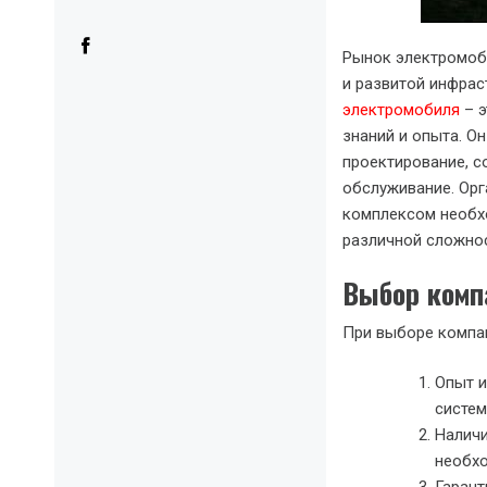
Рынок электромоби
и развитой инфрас
электромобиля
– э
знаний и опыта. О
проектирование, с
обслуживание. Орг
комплексом необх
различной сложнос
Выбор комп
При выборе компа
Опыт и
систем
Наличи
необхо