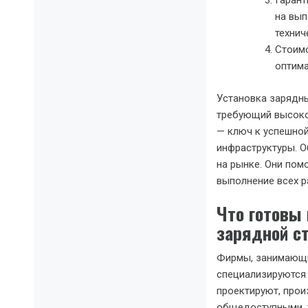
Гарант
на вып
технич
Стоимо
оптима
Установка зарядны
требующий высоко
— ключ к успешно
инфраструктуры. 
на рынке. Они пом
выполнение всех р
Что готовы
зарядной с
Фирмы, занимающи
специализируются 
проектируют, прои
общедоступными, т