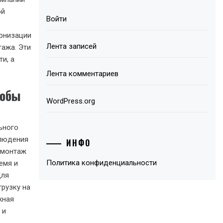
ой
Войти
ернизации
Лента записей
тажа. Эти
и, а
Лента комментариев
тобы
WordPress.org
ьного
блюдения
ИНФО
 монтаж
Политика конфиденциальности
емя и
Для
рузку на
жная
 и