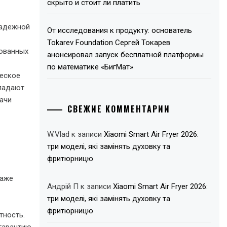
скрыто и стоит ли платить
надежной
От исследования к продукту: основатель
Tokarev Foundation Сергей Токарев
рованных
анонсировал запуск бесплатной платформы
по математике «БигМат»
ческое
бладают
ачи
СВЕЖИЕ КОММЕНТАРИИ
W.Vlad
к записи
Xiaomi Smart Air Fryer 2026:
три моделі, які замінять духовку та
фритюрницю
таже
Андрій П
к записи
Xiaomi Smart Air Fryer 2026:
три моделі, які замінять духовку та
фритюрницю
тность.