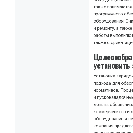
также занимаются 
программного обес
оборудования. Они
и ремонту, а такж
работы выполняютс
также с ориентаци
Целесообра
установить
Установка зарядок
подхода для обес
нормативов. Проц
и пусконаладочные
деньги, обеспечив
коммерческого исп
оборудование и се
компания предлага
сокращая срок ок