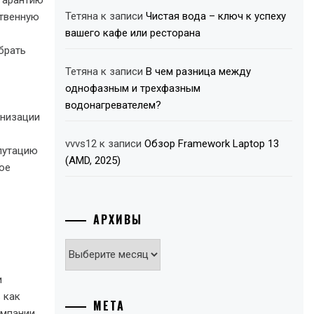
гарантию
Тетяна
к записи
Чистая вода – ключ к успеху
ственную
вашего кафе или ресторана
брать
Тетяна
к записи
В чем разница между
однофазным и трехфазным
водонагревателем?
анизации
vvvs12
к записи
Обзор Framework Laptop 13
путацию
(AMD, 2025)
ое
АРХИВЫ
Архивы
и
 как
МЕТА
омпании