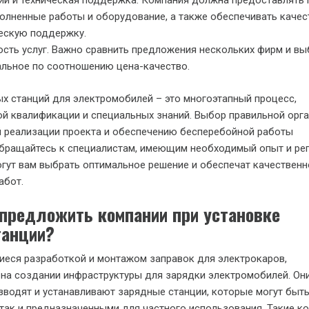
ии и техническая поддержка. Компания должна предоставлять 
олненные работы и оборудование, а также обеспечивать каче
ескую поддержку.
сть услуг. Важно сравнить предложения нескольких фирм и вы
льное по соотношению цена-качество.
х станций для электромобилей – это многоэтапный процесс,
й квалификации и специальных знаний. Выбор правильной орг
й реализации проекта и обеспечению бесперебойной работы
Обращайтесь к специалистам, имеющим необходимый опыт и ре
огут вам выбрать оптимальное решение и обеспечат качественн
абот.
 предложить компании при установке
танции?
еся разработкой и монтажом заправок для электрокаров,
на создании инфраструктуры для зарядки электромобилей. Он
зводят и устанавливают зарядные станции, которые могут быть
ак и предназначенными для частного использования. Такие к