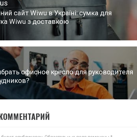
ous
ний сайт Wiwu в Україні: сумка для
ous
ука Wiwu з доставкою
ыбрать офисное кресло для руководителя
рудников?
 КОММЕНТАРИЙ