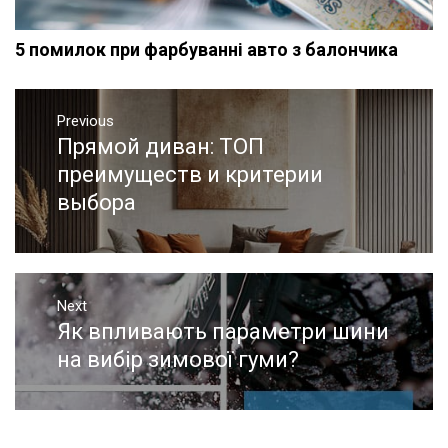
5 помилок при фарбуванні авто з балончика
Навигация
Previous
по
Прямой диван: ТОП
Previous
записям
post:
преимуществ и критерии
выбора
Next
Як впливають параметри шини
Next
post:
на вибір зимової гуми?