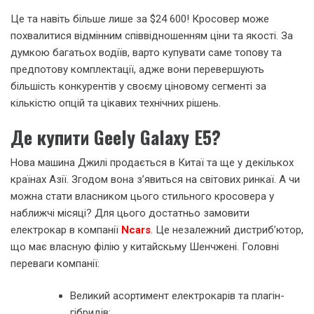
Це та навіть більше лише за $24 600! Кросовер може
похвалитися відмінним співвідношенням ціни та якості. За
думкою багатьох водіїв, варто купувати саме топову та
предпотову комплектації, адже вони перевершують
більшість конкурентів у своєму ціновому сегменті за
кількістю опцій та цікавих технічних рішень.
Де купити Geely Galaxy E5?
Нова машина Джилі продається в Китаї та ще у декількох
країнах Азії. Згодом вона з’явиться на світових ринкаї. А чи
можна стати власником цього стильного кросовера у
наближчі місяці? Для цього достатньо замовити
електрокар в компанії
Ncars
. Це незалежний дистриб’ютор,
що має власную філію у китайскьму Шенчжені. Головні
переваги компанії:
Великий асортимент електрокарів та плагін-
гібридів;