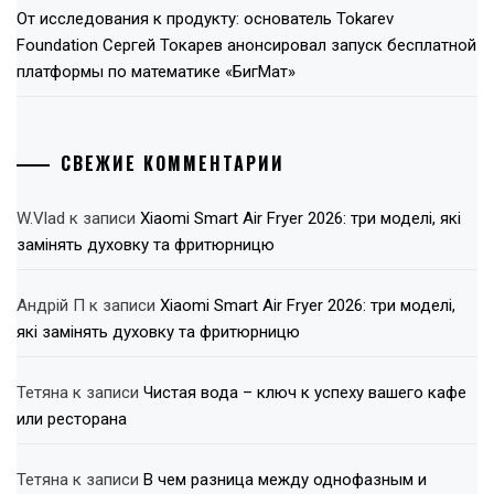
От исследования к продукту: основатель Tokarev
Foundation Сергей Токарев анонсировал запуск бесплатной
платформы по математике «БигМат»
СВЕЖИЕ КОММЕНТАРИИ
W.Vlad
к записи
Xiaomi Smart Air Fryer 2026: три моделі, які
замінять духовку та фритюрницю
Андрій П
к записи
Xiaomi Smart Air Fryer 2026: три моделі,
які замінять духовку та фритюрницю
Тетяна
к записи
Чистая вода – ключ к успеху вашего кафе
или ресторана
Тетяна
к записи
В чем разница между однофазным и