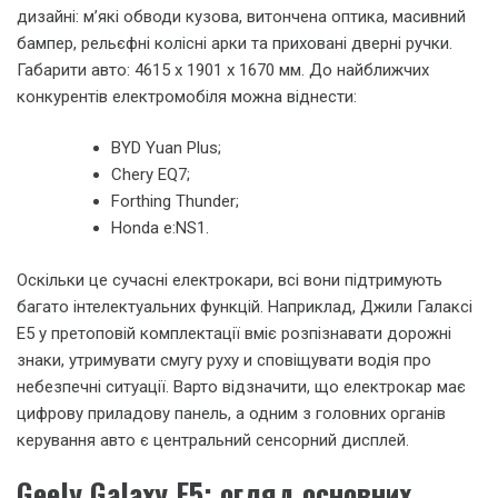
дизайні: м’які обводи кузова, витончена оптика, масивний
бампер, рельєфні колісні арки та приховані дверні ручки.
Габарити авто: 4615 x 1901 x 1670 мм. До найближчих
конкурентів електромобіля можна віднести:
BYD Yuan Plus;
Chery EQ7;
Forthing Thunder;
Honda e:NS1.
Оскільки це сучасні електрокари, всі вони підтримують
багато інтелектуальних функцій. Наприклад, Джили Галаксі
Е5 у претоповій комплектації вміє розпізнавати дорожні
знаки, утримувати смугу руху и сповіщувати водія про
небезпечні ситуації. Варто відзначити, що електрокар має
цифрову приладову панель, а одним з головних органів
керування авто є центральний сенсорний дисплей.
Geely Galaxy E5: огляд основних