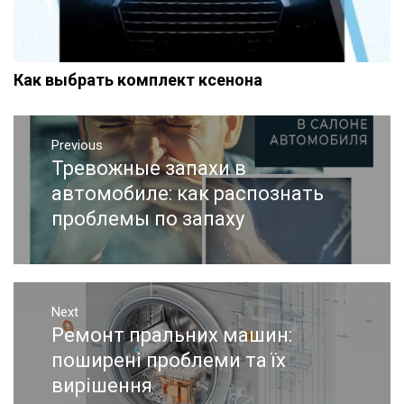
Как выбрать комплект ксенона
Навигация
Previous
по
Тревожные запахи в
Previous
записям
post:
автомобиле: как распознать
проблемы по запаху
Next
Ремонт пральних машин:
Next
post:
поширені проблеми та їх
вирішення