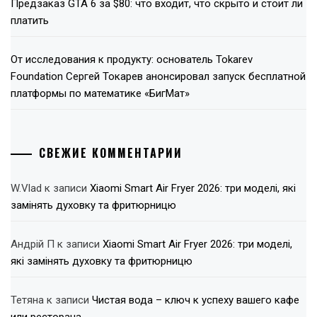
Предзаказ GTA 6 за $80: что входит, что скрыто и стоит ли
платить
От исследования к продукту: основатель Tokarev
Foundation Сергей Токарев анонсировал запуск бесплатной
платформы по математике «БигМат»
СВЕЖИЕ КОММЕНТАРИИ
W.Vlad
к записи
Xiaomi Smart Air Fryer 2026: три моделі, які
замінять духовку та фритюрницю
Андрій П
к записи
Xiaomi Smart Air Fryer 2026: три моделі,
які замінять духовку та фритюрницю
Тетяна
к записи
Чистая вода – ключ к успеху вашего кафе
или ресторана