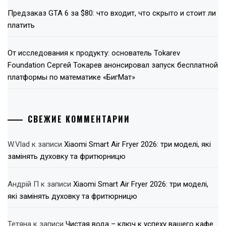
Предзаказ GTA 6 за $80: что входит, что скрыто и стоит ли
платить
От исследования к продукту: основатель Tokarev
Foundation Сергей Токарев анонсировал запуск бесплатной
платформы по математике «БигМат»
СВЕЖИЕ КОММЕНТАРИИ
W.Vlad
к записи
Xiaomi Smart Air Fryer 2026: три моделі, які
замінять духовку та фритюрницю
Андрій П
к записи
Xiaomi Smart Air Fryer 2026: три моделі,
які замінять духовку та фритюрницю
Тетяна
к записи
Чистая вода – ключ к успеху вашего кафе