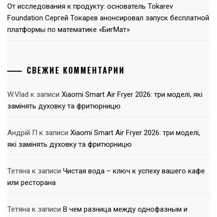
От исследования к продукту: основатель Tokarev
Foundation Сергей Токарев анонсировал запуск бесплатной
платформы по математике «БигМат»
СВЕЖИЕ КОММЕНТАРИИ
W.Vlad
к записи
Xiaomi Smart Air Fryer 2026: три моделі, які
замінять духовку та фритюрницю
Андрій П
к записи
Xiaomi Smart Air Fryer 2026: три моделі,
які замінять духовку та фритюрницю
Тетяна
к записи
Чистая вода – ключ к успеху вашего кафе
или ресторана
Тетяна
к записи
В чем разница между однофазным и