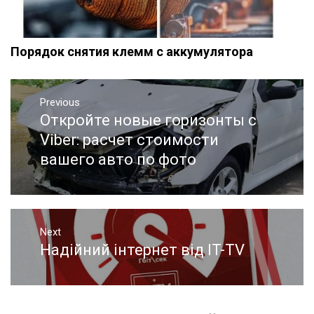
Порядок снятия клемм с аккумулятора
Навигация
Previous
по
Откройте новые горизонты с
Previous
записям
post:
Viber: расчет стоимости
вашего авто по фото
Next
Надійний інтернет від IT-TV
Next
post: