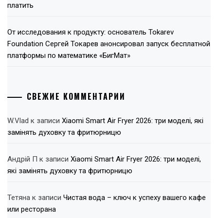
платить
От исследования к продукту: основатель Tokarev
Foundation Сергей Токарев анонсировал запуск бесплатной
платформы по математике «БигМат»
СВЕЖИЕ КОММЕНТАРИИ
W.Vlad
к записи
Xiaomi Smart Air Fryer 2026: три моделі, які
замінять духовку та фритюрницю
Андрій П
к записи
Xiaomi Smart Air Fryer 2026: три моделі,
які замінять духовку та фритюрницю
Тетяна
к записи
Чистая вода – ключ к успеху вашего кафе
или ресторана