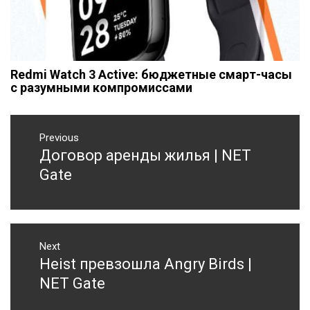
Redmi Watch 3 Active: бюджетные смарт-часы
с разумными компромиссами
Навигация
Previous
по
Договор аренды жилья | NET
Previous
записям
post:
Gate
Next
Heist превзошла Angry Birds |
Next
post:
NET Gate