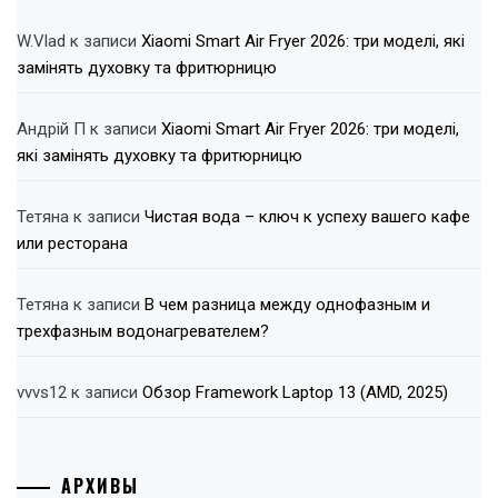
W.Vlad
к записи
Xiaomi Smart Air Fryer 2026: три моделі, які
замінять духовку та фритюрницю
Андрій П
к записи
Xiaomi Smart Air Fryer 2026: три моделі,
які замінять духовку та фритюрницю
Тетяна
к записи
Чистая вода – ключ к успеху вашего кафе
или ресторана
Тетяна
к записи
В чем разница между однофазным и
трехфазным водонагревателем?
vvvs12
к записи
Обзор Framework Laptop 13 (AMD, 2025)
АРХИВЫ