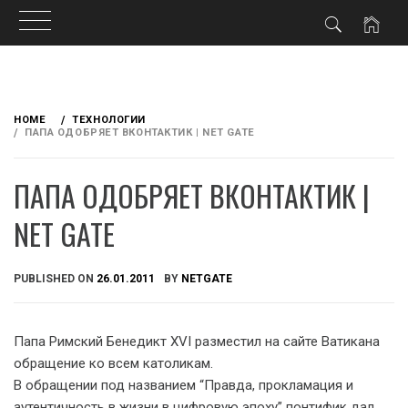
Skip
to
HOME
ТЕХНОЛОГИИ
content
ПАПА ОДОБРЯЕТ ВКОНТАКТИК | NET GATE
ПАПА ОДОБРЯЕТ ВКОНТАКТИК |
NET GATE
PUBLISHED ON
26.01.2011
BY
NETGATE
Папа Римский Бенедикт XVI разместил на сайте Ватикана
обращение ко всем католикам.
В обращении под н
азванием “Правда, прокламация и
аутентичность в жизни в цифровую эпоху” понтифик дал