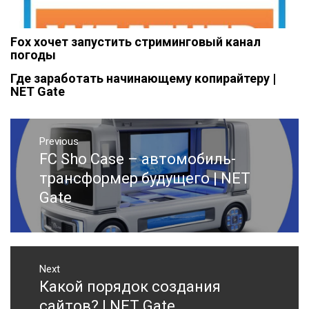
Fox хочет запустить стриминговый канал
погоды
Где заработать начинающему копирайтеру |
NET Gate
Навигация
Previous
по
FC Sho Case – автомобиль-
Previous
записям
post:
трансформер будущего | NET
Gate
Next
Какой порядок создания
Next
post:
сайтов? | NET Gate