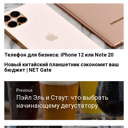
Телефон для бизнеса: iPhone 12 или Note 20
Новый китайский планшетник сэкономит ваш
бюджет | NET Gate
Навигация
Previous
по
Пэйл Эль и Стаут: что выбрать
Previous
записям
post:
начинающему дегустатору