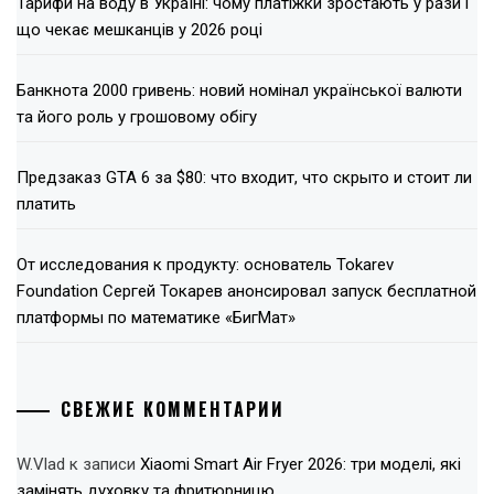
Тарифи на воду в Україні: чому платіжки зростають у рази і
що чекає мешканців у 2026 році
Банкнота 2000 гривень: новий номінал української валюти
та його роль у грошовому обігу
Предзаказ GTA 6 за $80: что входит, что скрыто и стоит ли
платить
От исследования к продукту: основатель Tokarev
Foundation Сергей Токарев анонсировал запуск бесплатной
платформы по математике «БигМат»
СВЕЖИЕ КОММЕНТАРИИ
W.Vlad
к записи
Xiaomi Smart Air Fryer 2026: три моделі, які
замінять духовку та фритюрницю