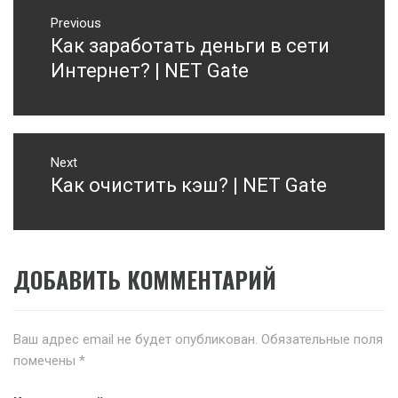
Навигация
Previous
по
Как заработать деньги в сети
Previous
записям
post:
Интернет? | NET Gate
Next
Как очистить кэш? | NET Gate
Next
post:
ДОБАВИТЬ КОММЕНТАРИЙ
Ваш адрес email не будет опубликован.
Обязательные поля
помечены
*