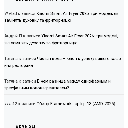
W.Vlad
к записи
Xiaomi Smart Air Fryer 2026: три моделі, які
замінять духовку та фритюрницю
Андрій П
к записи
Xiaomi Smart Air Fryer 2026: три моделі,
які замінять духовку та фритюрницю
Тетяна
к записи
Чистая вода – ключ к успеху вашего кафе
или ресторана
Тетяна
к записи
В чем разница между однофазным и
трехфазным водонагревателем?
vvvs12
к записи
Обзор Framework Laptop 13 (AMD, 2025)
АРХИВЫ