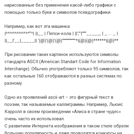
нарисованные без применения какой-либо графики с
помощью только букв и символов псевдографики.
Например, как вот эта машинка:
|^^^^^^^^^^^^^”’^| ||__ | Пепси-кола | ||’,”’|”””’_____, | _….. _ |
||__|’__|_____|| ‘(@)’(@)’(@)”””””””””””*|(@)(@)******|(@)**
При рисовании таких картинок используются символы
стандарта ASCII (American Standart Code for Information
Interchange). Обычно употребляют только 95 символов, так
как остальные 160 отображаются в разных системах по
разному.
Одно из проявлений ascii-art – это фигурный текст в
поэзии, так называемые каллиграммы. Например, Льюис
Кэрролл в своем произведении «Алиса в стране чудес»
очень часто их использовал.
С развитием Интернета изображения в таком стиле обрели
большую популярность и даже проводятся конкурсы на