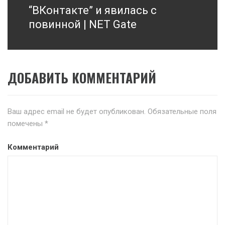
post:
“ВКонтакте” и явилась с
повинной | NET Gate
ДОБАВИТЬ КОММЕНТАРИЙ
Ваш адрес email не будет опубликован.
Обязательные поля
помечены
*
Комментарий