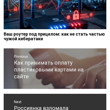
Ваш роутер под прицелом: как не стать частью
чужой кибератаки
Навигация
Previous
по
Как принимать оплату
Previous
записям
post:
пластиковыми картами на
сайте
Next
Россиянка взломала
Next