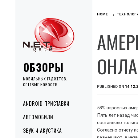
Skip
to
HOME
ТЕХНОЛОГ
content
АМЕР
ОНЛА
ОБЗОРЫ
МОБИЛЬНЫХ ГАДЖЕТОВ.
СЕТЕВЫЕ НОВОСТИ
PUBLISHED ON
14.12.
Primary
ANDROID ПРИСТАВКИ
Menu
58% взрослых амер
Пять лет назад чи
АВТОМОБИЛИ
составляло только
ЗВУК И АКУСТИКА
Согласно отчету и
размещают в интер