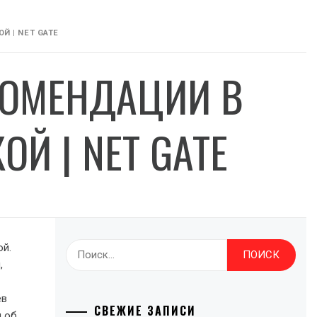
 | NET GATE
КОМЕНДАЦИИ В
Й | NET GATE
ой.
Найти:
,
ев
СВЕЖИЕ ЗАПИСИ
и об