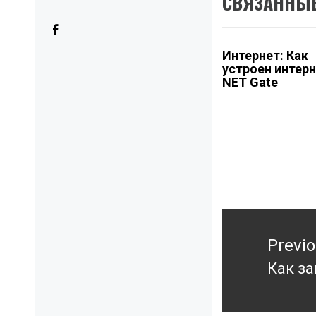
СВЯЗАННЫЕ
Интернет: Как
устроен интерн
NET Gate
Навигация
Previ
по
записям
Как за
Previ
post: