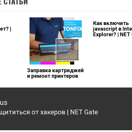
 СТАТЬИ
Как включить
ет? |
javascript в Int
Explorer? | NET
Заправка картриджей
и ремонт принтеров
ous
щититься от хакеров | NET Gate
ous