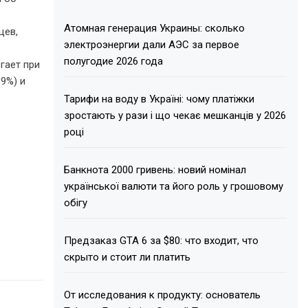
Атомная генерация Украины: сколько
цев,
электроэнергии дали АЭС за первое
полугодие 2026 года
гает при
9%) и
Тарифи на воду в Україні: чому платіжки
зростають у рази і що чекає мешканців у 2026
році
Банкнота 2000 гривень: новий номінал
української валюти та його роль у грошовому
обігу
Предзаказ GTA 6 за $80: что входит, что
скрыто и стоит ли платить
От исследования к продукту: основатель