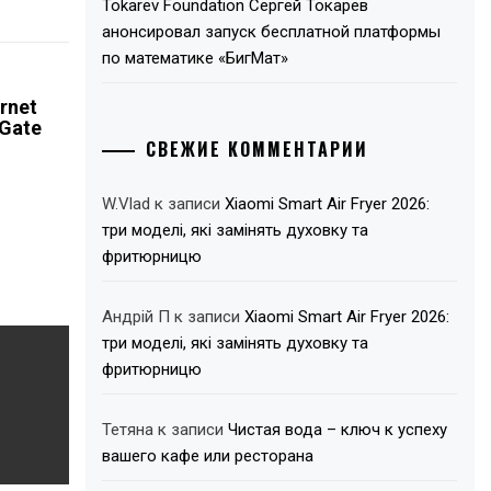
Tokarev Foundation Сергей Токарев
анонсировал запуск бесплатной платформы
по математике «БигМат»
ernet
 Gate
СВЕЖИЕ КОММЕНТАРИИ
W.Vlad
к записи
Xiaomi Smart Air Fryer 2026:
три моделі, які замінять духовку та
фритюрницю
Андрій П
к записи
Xiaomi Smart Air Fryer 2026:
три моделі, які замінять духовку та
фритюрницю
Тетяна
к записи
Чистая вода – ключ к успеху
вашего кафе или ресторана