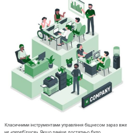
Класичними інструментами управління біщнесом зараз вже
не «перебʼєшся». Якщо раніше достатньо було