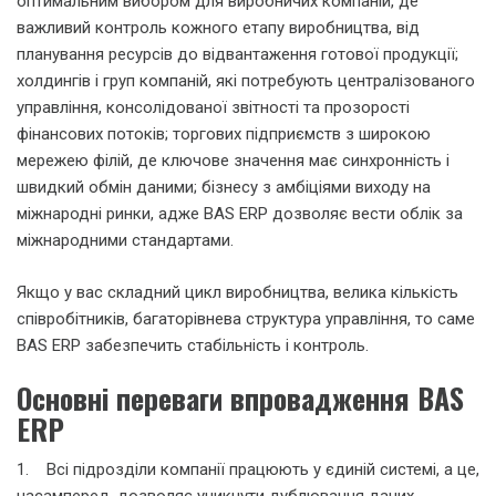
оптимальним вибором для виробничих компаній, де
важливий контроль кожного етапу виробництва, від
планування ресурсів до відвантаження готової продукції;
холдингів і груп компаній, які потребують централізованого
управління, консолідованої звітності та прозорості
фінансових потоків; торгових підприємств з широкою
мережею філій, де ключове значення має синхронність і
швидкий обмін даними; бізнесу з амбіціями виходу на
міжнародні ринки, адже BAS ERP дозволяє вести облік за
міжнародними стандартами.
Якщо у вас складний цикл виробництва, велика кількість
співробітників, багаторівнева структура управління, то саме
BAS ERP забезпечить стабільність і контроль.
Основні переваги впровадження BAS
ERP
1. Всі підрозділи компанії працюють у єдиній системі, а це,