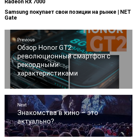
Radeon RX 7000
Samsung покупает свои позиции на рынке | NET
Gate
Навигация
Previous
по
Обзор Honor GT2:
Previous
записям
post:
революционный смартфон с
рекордными
характеристиками
Next
Знакомства в кино – это
Next
post:
актуально?