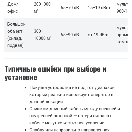
Дом/
200–300
мульти
65–70 dB
15–19 dBm
офис
м²
900/18
Большой
мульти
объект
300–
65–90 dB
от 19 dBm
промы
(склад,
10000 м²
компле
подвал)
Типичные ошибки при выборе и
установке
Покупка устройства не под тот диапазон,
который реально использует оператор в
данной локации.
Слишком длинный кабель между внешней и
внутренней антенной — потери сигнала в
кабеле могут «съесть» всё усиление.
Слабая или неправильно направленная