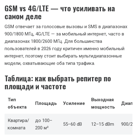
GSM vs 4G/LTE — что усиливать на
самом деле
GSM отвечает за голосовые вызовы и SMS в диапазонах
900/1800 МГц, 4G/LTE — за мобильный интернет, часто в
диапазонах 1800/2600 МГц. Для большинства
пользователей в 2026 году критичен именно мобильный
интернет, поэтому стоит выбирать мультидиапазонные
модели, охватывающие оба типа трафика.
Таблица: как выбрать репитер по
площади и частоте
Тип
Выходная
Площадь
Усиление
Диапа
объекта
мощность
Квартира/
до 100–
55–60 dB
12–15 dBm
900/21
комната
200 м²