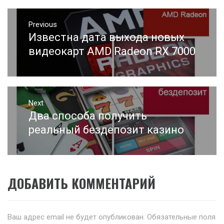
Навигация
Previous
по
Известна дата выхода новых
Previous
записям
post:
видеокарт AMD Radeon RX 7000
Next
Два способа получить
Next
post:
реальный бездепозит казино
ДОБАВИТЬ КОММЕНТАРИЙ
Ваш адрес email не будет опубликован.
Обязательные поля