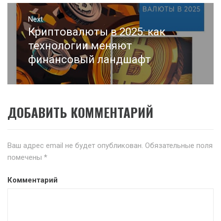
Next
Криптовалюты в 2025: как
Next
post:
технологии меняют
финансовый ландшафт
ДОБАВИТЬ КОММЕНТАРИЙ
Ваш адрес email не будет опубликован.
Обязательные поля
помечены
*
Комментарий