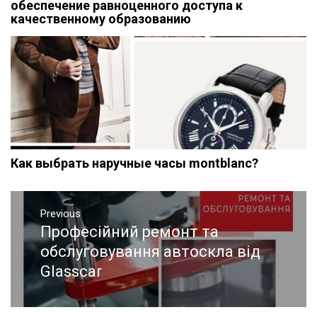
обеспечение равноценного доступа к
качественному образованию
Как выбрать наручные часы montblanc?
Навигация
Previous
по
Професійний ремонт та
Previous
записям
post:
обслуговування автоскла від
Glasscar