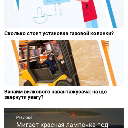
Сколько стоит установка газовой колонки?
Винайм вилкового навантажувача: на що
звернути увагу?
Навигация
Previous
по
Мигает красная лампочка под
Previous