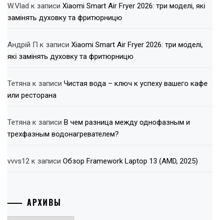
W.Vlad
к записи
Xiaomi Smart Air Fryer 2026: три моделі, які
замінять духовку та фритюрницю
Андрій П
к записи
Xiaomi Smart Air Fryer 2026: три моделі,
які замінять духовку та фритюрницю
Тетяна
к записи
Чистая вода – ключ к успеху вашего кафе
или ресторана
Тетяна
к записи
В чем разница между однофазным и
трехфазным водонагревателем?
vvvs12
к записи
Обзор Framework Laptop 13 (AMD, 2025)
АРХИВЫ