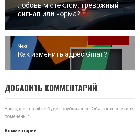
записям
post:
лобовым стеклом: тревожный
сигнал или норма?
Next
Как изменить адрес Gmail?
Next
post:
ДОБАВИТЬ КОММЕНТАРИЙ
Ваш адрес email не будет опубликован.
Обязательные поля
помечены
*
Комментарий