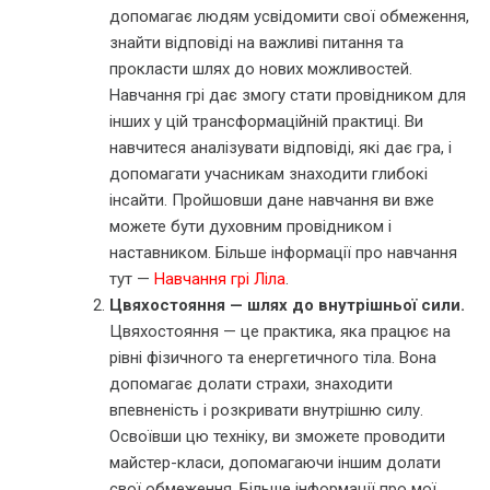
допомагає людям усвідомити свої обмеження,
знайти відповіді на важливі питання та
прокласти шлях до нових можливостей.
Навчання грі дає змогу стати провідником для
інших у цій трансформаційній практиці. Ви
навчитеся аналізувати відповіді, які дає гра, і
допомагати учасникам знаходити глибокі
інсайти. Пройшовши дане навчання ви вже
можете бути духовним провідником і
наставником. Більше інформації про навчання
тут —
Навчання грі Ліла
.
Цвяхостояння — шлях до внутрішньої сили.
Цвяхостояння — це практика, яка працює на
рівні фізичного та енергетичного тіла. Вона
допомагає долати страхи, знаходити
впевненість і розкривати внутрішню силу.
Освоївши цю техніку, ви зможете проводити
майстер-класи, допомагаючи іншим долати
свої обмеження. Більше інформації про мої