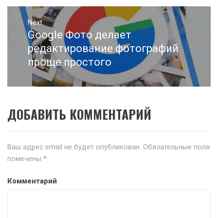
Next
Google Фото делает
Next
post:
редактирование фотографий
проще простого
ДОБАВИТЬ КОММЕНТАРИЙ
Ваш адрес email не будет опубликован.
Обязательные поля
помечены
*
Комментарий