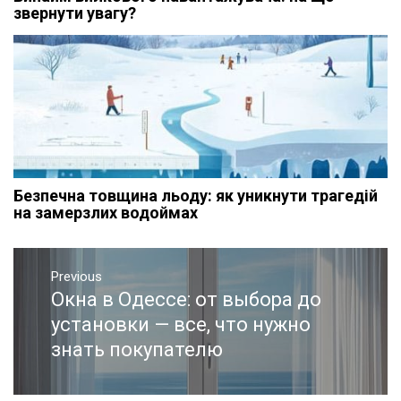
звернути увагу?
Безпечна товщина льоду: як уникнути трагедій
на замерзлих водоймах
Навигация
Previous
по
Окна в Одессе: от выбора до
Previous
записям
post:
установки — все, что нужно
знать покупателю