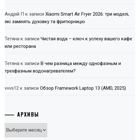
Андрій П
к записи
Xiaomi Smart Air Fryer 2026: три моделі,
які замінять духовку та фритюрницю
Тетяна
к записи
Чистая вода – ключ к успеху вашего кафе
или ресторана
Тетяна
к записи
В чем разница между однофазным и
трехфазным водонагревателем?
vvvs12
к записи
Обзор Framework Laptop 13 (AMD, 2025)
АРХИВЫ
Архивы