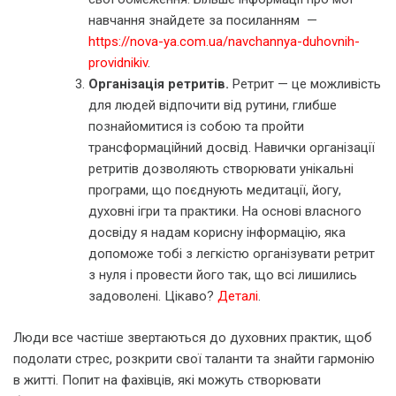
навчання знайдете за посиланням —
https://nova-ya.com.ua/navchannya-duhovnih-
providnikiv
.
Організація ретритів.
Ретрит — це можливість
для людей відпочити від рутини, глибше
познайомитися із собою та пройти
трансформаційний досвід. Навички організації
ретритів дозволяють створювати унікальні
програми, що поєднують медитації, йогу,
духовні ігри та практики. На основі власного
досвіду я надам корисну інформацію, яка
допоможе тобі з легкістю організувати ретрит
з нуля і провести його так, що всі лишились
задоволені. Цікаво?
Деталі
.
Люди все частіше звертаються до духовних практик, щоб
подолати стрес, розкрити свої таланти та знайти гармонію
в житті. Попит на фахівців, які можуть створювати