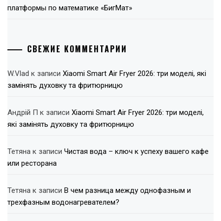
платформы по математике «БигМат»
СВЕЖИЕ КОММЕНТАРИИ
W.Vlad
к записи
Xiaomi Smart Air Fryer 2026: три моделі, які
замінять духовку та фритюрницю
Андрій П
к записи
Xiaomi Smart Air Fryer 2026: три моделі,
які замінять духовку та фритюрницю
Тетяна
к записи
Чистая вода – ключ к успеху вашего кафе
или ресторана
Тетяна
к записи
В чем разница между однофазным и
трехфазным водонагревателем?