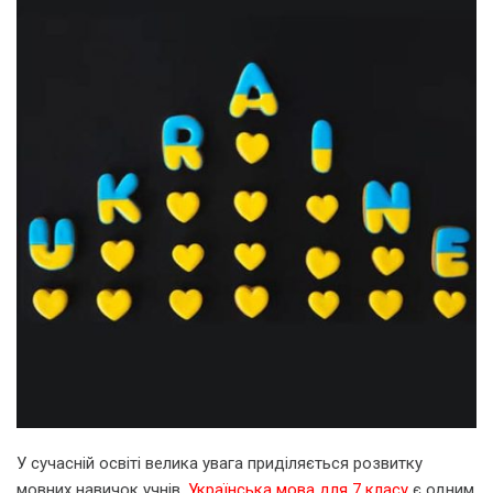
У сучасній освіті велика увага приділяється розвитку
мовних навичок учнів.
Українська мова для 7 класу
є одним