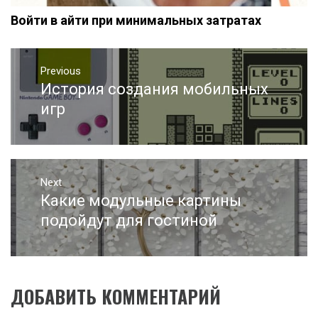
Войти в айти при минимальных затратах
Навигация
Previous
по
История создания мобильных
Previous
записям
post:
игр
Next
Какие модульные картины
Next
post:
подойдут для гостиной
ДОБАВИТЬ КОММЕНТАРИЙ