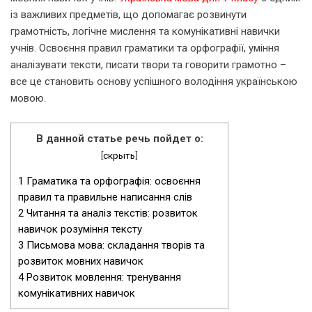
із важливих предметів, що допомагає розвинути
грамотність, логічне мислення та комунікативні навички
учнів. Освоєння правил граматики та орфографії, уміння
аналізувати тексти, писати твори та говорити грамотно –
все це становить основу успішного володіння українською
мовою.
В данной статье речь пойдет о:
[
скрыть
]
1
Граматика та орфографія: освоєння
правил та правильне написання слів
2
Читання та аналіз текстів: розвиток
навичок розуміння тексту
3
Письмова мова: складання творів та
розвиток мовних навичок
4
Розвиток мовлення: тренування
комунікативних навичок