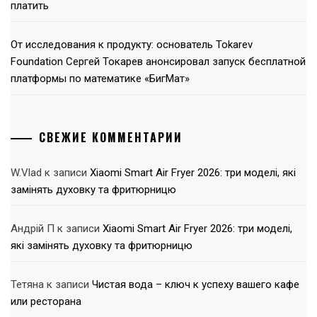
платить
От исследования к продукту: основатель Tokarev
Foundation Сергей Токарев анонсировал запуск бесплатной
платформы по математике «БигМат»
СВЕЖИЕ КОММЕНТАРИИ
W.Vlad
к записи
Xiaomi Smart Air Fryer 2026: три моделі, які
замінять духовку та фритюрницю
Андрій П
к записи
Xiaomi Smart Air Fryer 2026: три моделі,
які замінять духовку та фритюрницю
Тетяна
к записи
Чистая вода – ключ к успеху вашего кафе
или ресторана