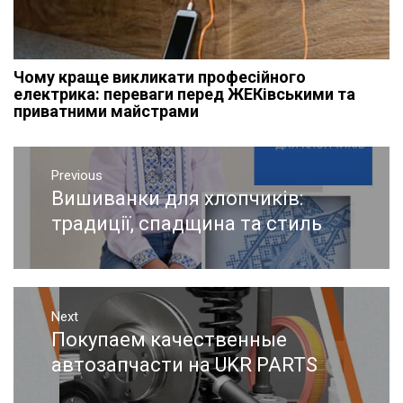
Чому краще викликати професійного
електрика: переваги перед ЖЕКівськими та
приватними майстрами
Навигация
Previous
по
Вишиванки для хлопчиків:
Previous
записям
post:
традиції, спадщина та стиль
Next
Покупаем качественные
Next
post:
автозапчасти на UKR PARTS