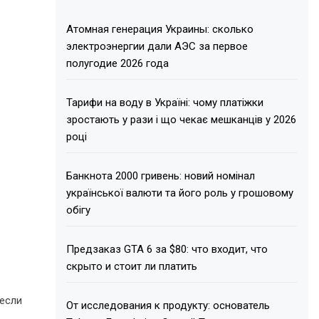
Атомная генерация Украины: сколько
электроэнергии дали АЭС за первое
полугодие 2026 года
Тарифи на воду в Україні: чому платіжки
зростають у рази і що чекає мешканців у 2026
році
Банкнота 2000 гривень: новий номінал
української валюти та його роль у грошовому
обігу
Предзаказ GTA 6 за $80: что входит, что
скрыто и стоит ли платить
 если
От исследования к продукту: основатель