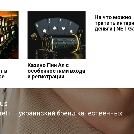
На что можно
тратить интер
деньги | NET G
Казино Пин Ап с
т в
особенностями входа
се
и регистрации
ous
relli — украинский бренд качественных
ous