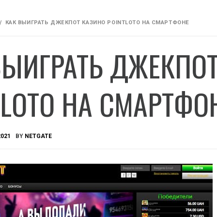
КАК ВЫИГРАТЬ ДЖЕКПОТ КАЗИНО POINTLOTO НА СМАРТФОНЕ
ВЫИГРАТЬ ДЖЕКПО
TLOTO НА СМАРТФО
2021
BY
NETGATE