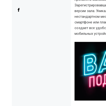
Зарегистрировавши
версии зала. Уник
нестандартном ме
смартфоне или пла
создает все удобс
мобильных устройс