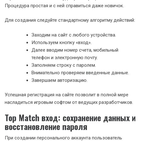
Процедура простая и с ней справиться даже новичок.
Для создания следуйте стандартному алгоритму действий:
Заходим на сайт с любого устройства.
Используем кнопку «вход».
Далее вводим номер счета, мобильный
телефон и электронную почту.
Заполняем строку с паролем.
Внимательно проверяем введенные данные.
Завершаем авторизацию.
Успешная регистрация на сайте позволит в полной мере
насладиться игровым софтом от ведущих разработчиков.
Top Match вход: сохранение данных и
восстановление пароля
При создании персонального аккаунта пользователь