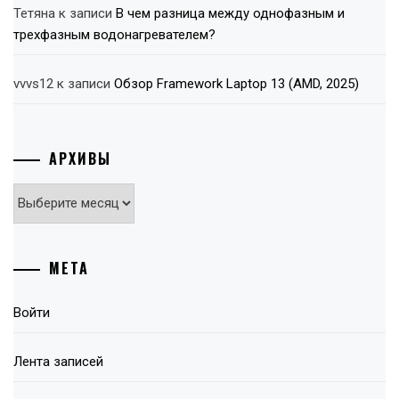
Тетяна
к записи
В чем разница между однофазным и
трехфазным водонагревателем?
vvvs12
к записи
Обзор Framework Laptop 13 (AMD, 2025)
АРХИВЫ
Архивы
МЕТА
Войти
Лента записей