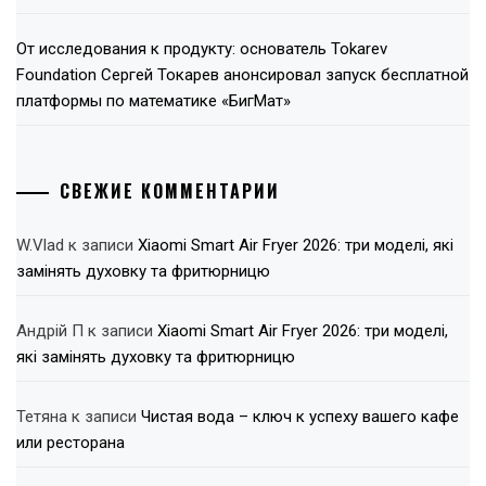
От исследования к продукту: основатель Tokarev
Foundation Сергей Токарев анонсировал запуск бесплатной
платформы по математике «БигМат»
СВЕЖИЕ КОММЕНТАРИИ
W.Vlad
к записи
Xiaomi Smart Air Fryer 2026: три моделі, які
замінять духовку та фритюрницю
Андрій П
к записи
Xiaomi Smart Air Fryer 2026: три моделі,
які замінять духовку та фритюрницю
Тетяна
к записи
Чистая вода – ключ к успеху вашего кафе
или ресторана