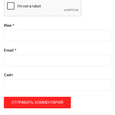
Имя
*
Email
*
Сайт