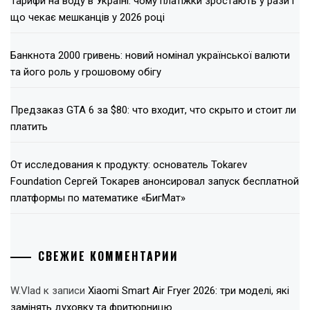
Тарифи на воду в Україні: чому платіжки зростають у рази і
що чекає мешканців у 2026 році
Банкнота 2000 гривень: новий номінал української валюти
та його роль у грошовому обігу
Предзаказ GTA 6 за $80: что входит, что скрыто и стоит ли
платить
От исследования к продукту: основатель Tokarev
Foundation Сергей Токарев анонсировал запуск бесплатной
платформы по математике «БигМат»
СВЕЖИЕ КОММЕНТАРИИ
W.Vlad
к записи
Xiaomi Smart Air Fryer 2026: три моделі, які
замінять духовку та фритюрницю