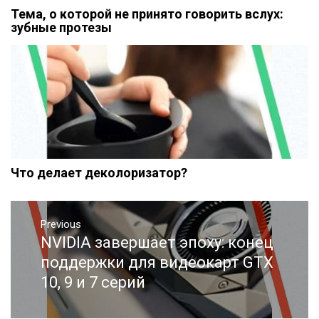
Тема, о которой не принято говорить вслух:
зубные протезы
Что делает деколоризатор?
Навигация
Previous
по
NVIDIA завершает эпоху: конец
Previous
записям
post:
поддержки для видеокарт GTX
10, 9 и 7 серий