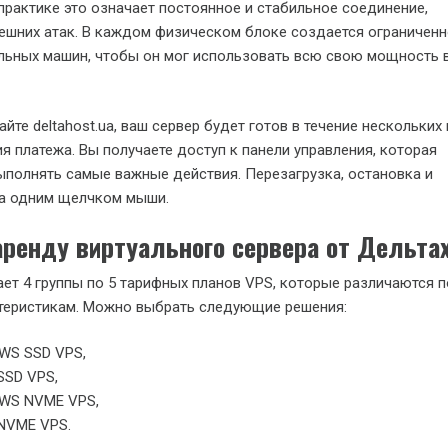
практике это означает постоянное и стабильное соединение,
ешних атак. В каждом физическом блоке создается ограничен
альных машин, чтобы он мог использовать всю свою мощность 
айте deltahost.ua, ваш сервер будет готов в течение нескольких 
я платежа. Вы получаете доступ к панели управления, которая
ыполнять самые важные действия. Перезагрузка, остановка и
ра одним щелчком мыши.
аренду виртуального сервера от Дельта
ет 4 группы по 5 тарифных планов VPS, которые различаются 
ктеристикам. Можно выбрать следующие решения:
WS SSD VPS,
SSD VPS,
WS NVME VPS,
NVME VPS.