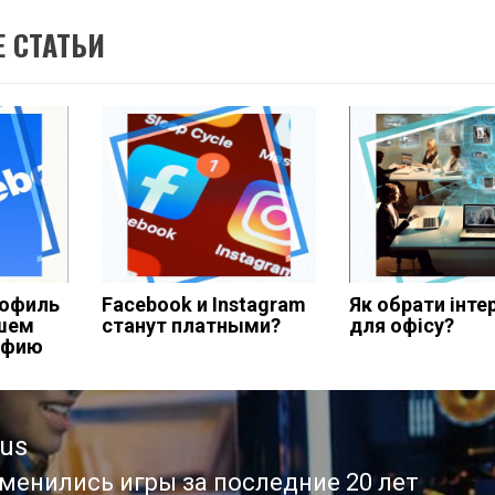
 СТАТЬИ
офиль
Facebook и Instagram
Як обрати інте
ишем
станут платными?
для офісу?
афию
ous
менились игры за последние 20 лет
ous