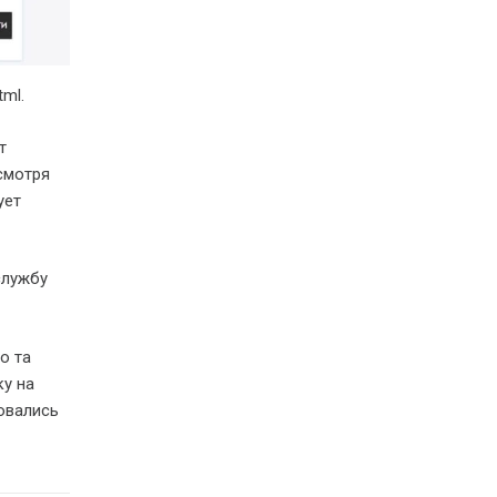
ml.
т
смотря
ует
службу
о та
ку на
овались