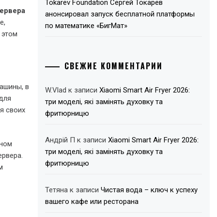
Tokarev Foundation Сергей Токарев
сервера
анонсировал запуск бесплатной платформы
е,
по математике «БигМат»
 этом
СВЕЖИЕ КОММЕНТАРИИ
ашины, в
W.Vlad
к записи
Xiaomi Smart Air Fryer 2026:
для
три моделі, які замінять духовку та
я своих
фритюрницю
Андрій П
к записи
Xiaomi Smart Air Fryer 2026:
рном
три моделі, які замінять духовку та
ервера.
фритюрницю
м
Тетяна
к записи
Чистая вода – ключ к успеху
вашего кафе или ресторана