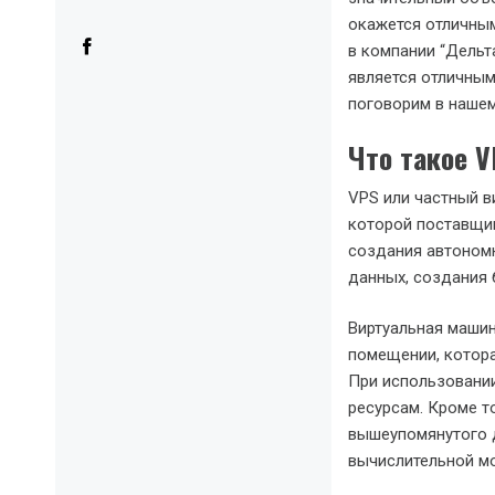
окажется отличным
в компании “Дельт
является отличным
поговорим в нашем
Что такое 
VPS или частный в
которой поставщи
создания автономн
данных, создания 
Виртуальная машин
помещении, котора
При использовании
ресурсам. Кроме то
вышеупомянутого д
вычислительной мо