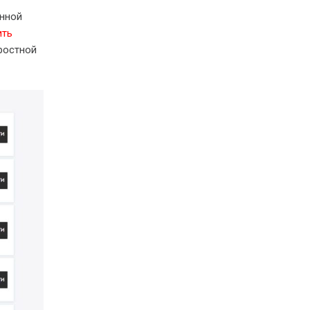
янной
ить
ростной