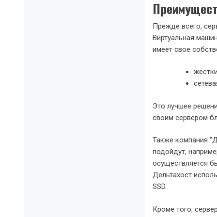
Преимущест
Прежде всего, сер
Виртуальная машин
имеет свое собств
жестки
сетева
Это лучшее решени
своим сервером бл
Также компания “Д
подойдут, например
осуществляется бы
Дельтахост исполь
SSD.
Кроме того, серв