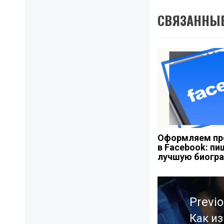
СВЯЗАННЫЕ
Оформляем пр
в Facebook: п
лучшую биогр
Навигация
Previ
по
записям
Как из
Previ