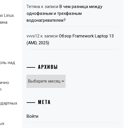
Тетяна
к записи
В чем разница между
однофазным и трехфазным
 Linux.
водонагревателем?
шина
vvvs12
к записи
Обзор Framework Laptop 13
(AMD, 2025)
роль над
АРХИВЫ
Архивы
лично
п
МЕТА
ндартных
Войти
ых