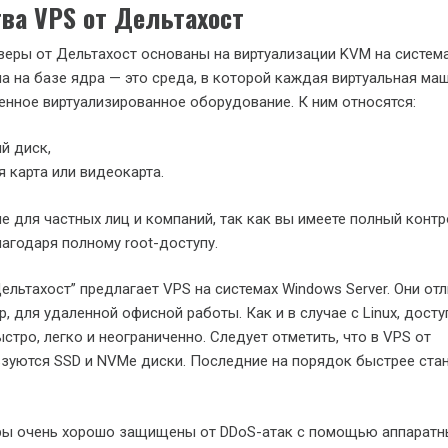
ва VPS от Дельтахост
веры от Дельтахост основаны на виртуализации KVM на системах
а на базе ядра — это среда, в которой каждая виртуальная ма
енное виртуализированное оборудование. К ним относятся:
й диск,
я карта или видеокарта.
е для частных лиц и компаний, так как вы имеете полный конт
агодаря полному root-доступу.
ельтахост” предлагает VPS на системах Windows Server. Они от
, для удаленной офисной работы. Как и в случае с Linux, досту
стро, легко и неограниченно. Следует отметить, что в VPS от
зуются SSD и NVMe диски. Последние на порядок быстрее ста
еры очень хорошо защищены от DDoS-атак с помощью аппаратн