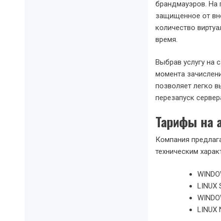
брандмауэров. На 
защищенное от вн
количество вирту
время.
Выбрав услугу на с
момента зачислени
позволяет легко в
перезапуск серве
Тарифы на 
Компания предлага
техническим хара
WINDO
LINUX 
WINDO
LINUX 