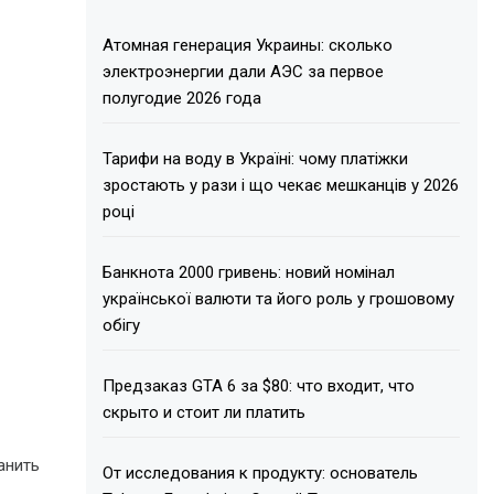
Атомная генерация Украины: сколько
электроэнергии дали АЭС за первое
полугодие 2026 года
Тарифи на воду в Україні: чому платіжки
зростають у рази і що чекає мешканців у 2026
році
Банкнота 2000 гривень: новий номінал
української валюти та його роль у грошовому
обігу
Предзаказ GTA 6 за $80: что входит, что
скрыто и стоит ли платить
анить
От исследования к продукту: основатель