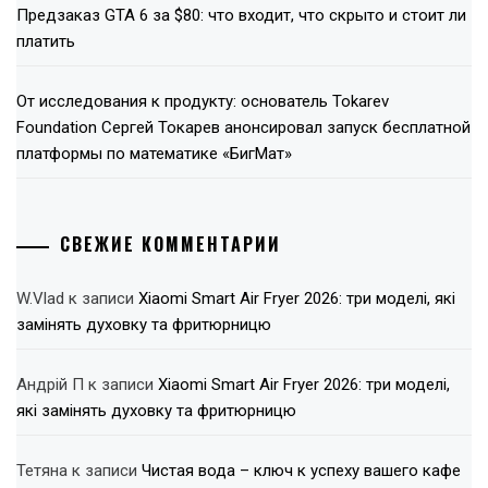
Предзаказ GTA 6 за $80: что входит, что скрыто и стоит ли
платить
От исследования к продукту: основатель Tokarev
Foundation Сергей Токарев анонсировал запуск бесплатной
платформы по математике «БигМат»
СВЕЖИЕ КОММЕНТАРИИ
W.Vlad
к записи
Xiaomi Smart Air Fryer 2026: три моделі, які
замінять духовку та фритюрницю
Андрій П
к записи
Xiaomi Smart Air Fryer 2026: три моделі,
які замінять духовку та фритюрницю
Тетяна
к записи
Чистая вода – ключ к успеху вашего кафе